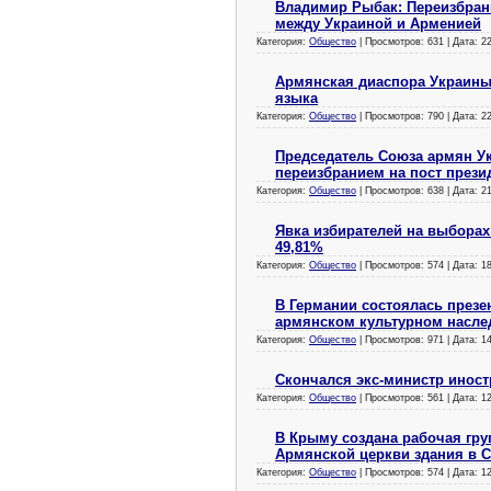
Владимир Рыбак: Переизбрани
между Украиной и Арменией
Категория:
Общество
| Просмотров: 631 | Дата:
2
Армянская диаспора Украины
языка
Категория:
Общество
| Просмотров: 790 | Дата:
2
Председатель Союза армян У
переизбранием на пост прези
Категория:
Общество
| Просмотров: 638 | Дата:
2
Явка избирателей на выборах
49,81%
Категория:
Общество
| Просмотров: 574 | Дата:
1
В Германии состоялась презе
армянском культурном насле
Категория:
Общество
| Просмотров: 971 | Дата:
1
Скончался экс-министр инос
Категория:
Общество
| Просмотров: 561 | Дата:
1
В Крыму создана рабочая гру
Армянской церкви здания в 
Категория:
Общество
| Просмотров: 574 | Дата:
1