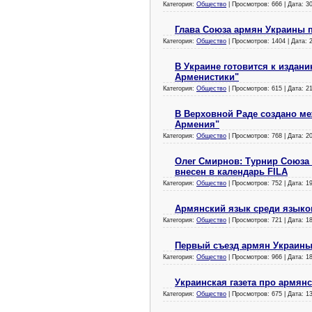
Категория:
Общество
| Просмотров: 666 | Дата:
3
Глава Союза армян Украины п
Категория:
Общество
| Просмотров: 1404 | Дата:
В Украине готовится к издан
Арменистики"
Категория:
Общество
| Просмотров: 615 | Дата:
2
В Верховной Раде создано м
Армения"
Категория:
Общество
| Просмотров: 768 | Дата:
2
Олег Смирнов: Турнир Союза
внесен в календарь FILA
Категория:
Общество
| Просмотров: 752 | Дата:
1
Армянский язык среди языко
Категория:
Общество
| Просмотров: 721 | Дата:
1
Первый съезд армян Украины 
Категория:
Общество
| Просмотров: 966 | Дата:
1
Украинская газета про армянс
Категория:
Общество
| Просмотров: 675 | Дата:
1