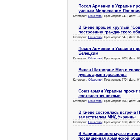
Посол Армении в Украине про
ученым Мирославом Попови
Категория:
Общество
| Просмотров: 741 | Дата:
11
В Киеве прошел круглый "Соц
построению гражданского об
Категория:
Общество
| Просмотров: 547 | Дата:
0
Посол Армении в Украине пр
Белецким
Категория:
Общество
| Просмотров: 703 | Дата:
0
Вилен Шатворян: Мир и споко
душах армян диаспоры
Категория:
Общество
| Просмотров: 775 | Дата:
0
Союз армян Украины просит с
соотечественниками
Категория:
Общество
| Просмотров: 804 | Дата:
3
В Киеве состоялась встреча 
заместителем МИД Украины
Категория:
Общество
| Просмотров: 619 | Дата:
2
В Национальном музее истори
посвященная армянской общ