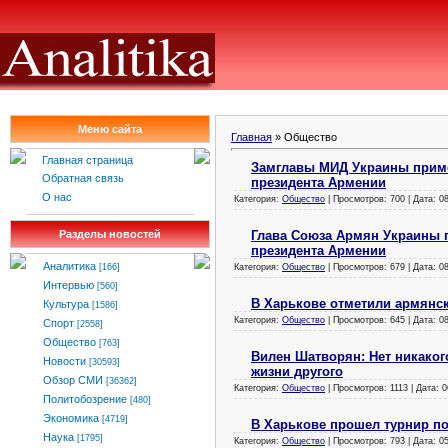
Меню сайта
Главная
»
Общество
Главная страница
Замглавы МИД Украины приме
Обратная связь
президента Армении
О нас
Категория:
Общество
| Просмотров: 700 | Дата:
0
Глава Союза Армян Украины 
Разделы новостей
президента Армении
Аналитика
Категория:
Общество
| Просмотров: 679 | Дата:
0
[166]
Интервью
[560]
В Харькове отметили армянск
Культура
[1586]
Категория:
Общество
| Просмотров: 645 | Дата:
0
Спорт
[2558]
Общество
[763]
Вилен Шатворян: Нет никаког
Новости
[30593]
жизни другого
Обзор СМИ
[36362]
Категория:
Общество
| Просмотров: 1113 | Дата:
0
Политобозрение
[480]
Экономика
[4719]
В Харькове прошел турнир п
Наука
[1795]
Категория:
Общество
| Просмотров: 793 | Дата:
0