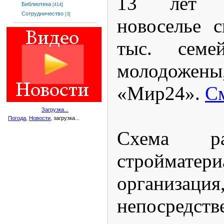
13 лет 
Библиотека
[414]
Сотрудничество
[3]
новоселье 
тыс. семе
молодоже
«Мир24».
См
Загрузка...
Погода
,
Новости
, загрузка...
Схема ра
строймате
орган
непосредств