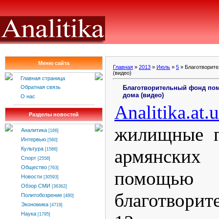
Меню сайта
Главная
»
2013
»
Июль
»
5
» Благотворите
(видео)
Главная страница
Благотворительный фонд пом
Обратная связь
дома (видео)
О нас
Analitika
.
at
.
u
Разделы новостей
жилищные п
Аналитика
[166]
Интервью
[560]
армянски
Культура
[1586]
Спорт
[2558]
Общество
[763]
помощью м
Новости
[30593]
Обзор СМИ
[36362]
благотворит
Политобозрение
[480]
Экономика
[4719]
Наука
[1795]