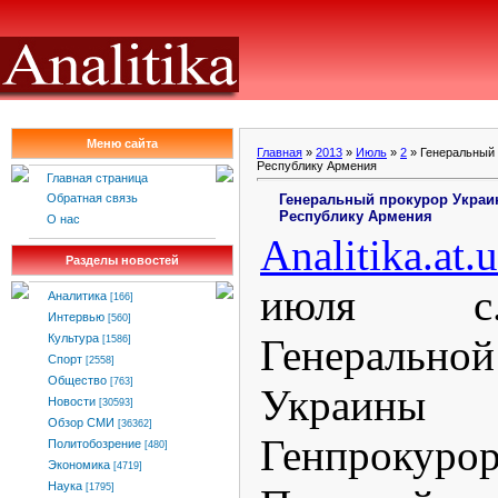
Меню сайта
Главная
»
2013
»
Июль
»
2
» Генеральный 
Республику Армения
Главная страница
Генеральный прокурор Украи
Обратная связь
Республику Армения
О нас
Analitika.at.
Разделы новостей
июля с.
Аналитика
[166]
Интервью
[560]
Генеральн
Культура
[1586]
Спорт
[2558]
Общество
[763]
Украины
Новости
[30593]
Обзор СМИ
[36362]
Генпрокур
Политобозрение
[480]
Экономика
[4719]
Наука
[1795]