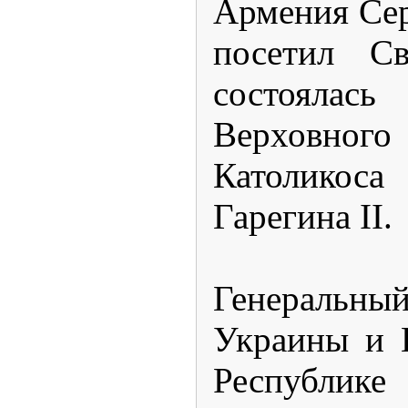
Армения Се
посетил Св
состоялас
Верховног
Католико
Гарегина II.
Генераль
Украины и 
Республик