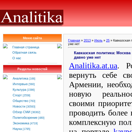
Меню сайта
Главная
»
2013
»
Июль
»
25
» Кавказская 
уже нет
Главная страница
Кавказская политика: Москва 
Обратная связь
давно уже нет
О нас
Analitika.at.ua
.
Р
Разделы новостей
вернуть себе с
Аналитика
[166]
Армении, необхо
Интервью
[560]
Культура
[1586]
новую реально
Спорт
[2558]
своими приорите
Общество
[763]
Новости
[30593]
проводить более 
Обзор СМИ
[36362]
Политобозрение
[480]
комплексную пол
Экономика
[4719]
на портале
kavpo
Наука
[1795]