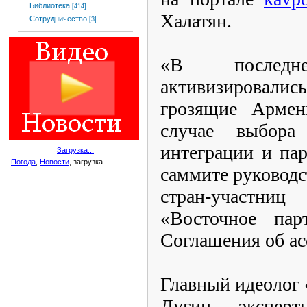
Библиотека
[414]
Халатян.
Сотрудничество
[3]
«В последн
активизировалис
грозящие Армен
случае выбора 
интеграции и па
Загрузка...
Погода
,
Новости
, загрузка...
саммите руководс
стран-участ
«Восточное пар
Соглашения об а
Главный идеолог 
Дугин, эксперт