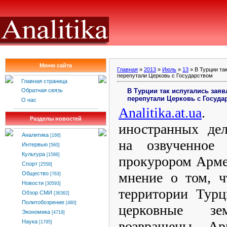
Меню сайта
Главная
»
2013
»
Июль
»
13
» В Турции та
перепутали Церковь с Государством
Главная страница
В Турции так испугались зая
Обратная связь
перепутали Церковь с Госуда
О нас
Analitika.at.ua
Разделы новостей
иностранных дел
Аналитика
[166]
на озвученное
Интервью
[560]
Культура
[1586]
прокурором Арме
Спорт
[2558]
мнение о том, ч
Общество
[763]
Новости
[30593]
территории Турц
Обзор СМИ
[36362]
Политобозрение
[480]
церковные з
Экономика
[4719]
возвращены Ар
Наука
[1795]