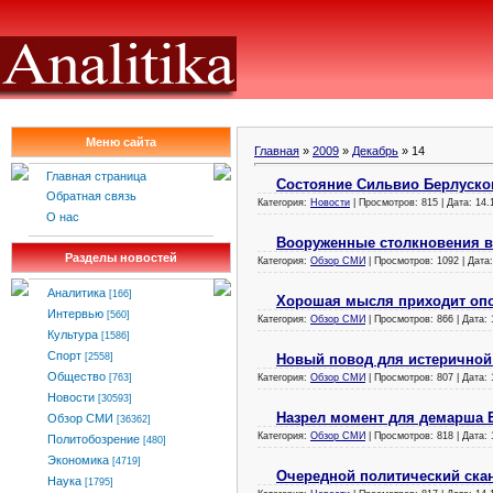
Меню сайта
Главная
»
2009
»
Декабрь
»
14
Главная страница
Состояние Сильвио Берлуско
Обратная связь
Категория:
Новости
| Просмотров: 815 | Дата:
14.
О нас
Вооруженные столкновения в
Разделы новостей
Категория:
Обзор СМИ
| Просмотров: 1092 | Дата
Аналитика
[166]
Хорошая мысля приходит оп
Интервью
[560]
Категория:
Обзор СМИ
| Просмотров: 866 | Дата:
Культура
[1586]
Спорт
Новый повод для истеричной 
[2558]
Общество
Категория:
Обзор СМИ
| Просмотров: 807 | Дата:
[763]
Новости
[30593]
Назрел момент для демарша Е
Обзор СМИ
[36362]
Категория:
Обзор СМИ
| Просмотров: 818 | Дата:
Политобозрение
[480]
Экономика
[4719]
Очередной политический ска
Наука
[1795]