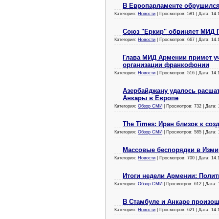
В Европарламенте обрушился
Категория:
Новости
| Просмотров: 581 | Дата:
14.
Союз "Еркир" обвиняет МИД 
Категория:
Новости
| Просмотров: 667 | Дата:
14.
Глава МИД Армении примет у
организации франкофонии
Категория:
Новости
| Просмотров: 516 | Дата:
14.
Азербайджану удалось расшат
Анкары в Европе
Категория:
Обзор СМИ
| Просмотров: 732 | Дата:
The Times: Иран близок к со
Категория:
Обзор СМИ
| Просмотров: 585 | Дата:
Массовые беспорядки в Изми
Категория:
Новости
| Просмотров: 700 | Дата:
14.
Итоги недели Армении: Полит
Категория:
Обзор СМИ
| Просмотров: 612 | Дата:
В Стамбуле и Анкаре произош
Категория:
Новости
| Просмотров: 621 | Дата:
14.