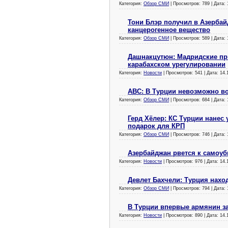
Категория:
Обзор СМИ
| Просмотров: 789 | Дата:
Тони Блэр получил в Азербай
канцерогенное вещество
Категория:
Обзор СМИ
| Просмотров: 589 | Дата:
Дашнакцутюн: Мадридские при
карабахском урегулировании
Категория:
Новости
| Просмотров: 541 | Дата:
14.
ABC: В Турции невозможно в
Категория:
Обзор СМИ
| Просмотров: 684 | Дата:
Герд Хёлер: КС Турции нанес
подарок для КРП
Категория:
Обзор СМИ
| Просмотров: 746 | Дата:
Азербайджан рвется к самоуб
Категория:
Новости
| Просмотров: 976 | Дата:
14.
Девлет Бахчели: Турция наход
Категория:
Обзор СМИ
| Просмотров: 794 | Дата:
В Турции впервые армянин з
Категория:
Новости
| Просмотров: 890 | Дата:
14.