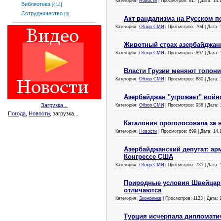
Категория:
Новости
| Просмотров: 817 | Дата:
14.
Библиотека
[414]
Сотрудничество
[3]
Акт вандализма на Русском п
Категория:
Обзор СМИ
| Просмотров: 704 | Дата:
Животный страх азербайджан
Категория:
Обзор СМИ
| Просмотров: 897 | Дата:
Власти Грузии меняют топон
Категория:
Обзор СМИ
| Просмотров: 880 | Дата:
Азербайджан "угрожает" войн
Загрузка...
Категория:
Обзор СМИ
| Просмотров: 936 | Дата:
Погода
,
Новости
, загрузка...
Каталония проголосовала за 
Категория:
Новости
| Просмотров: 699 | Дата:
14.
Азербайджанский депутат: ар
Конгрессе США
Категория:
Обзор СМИ
| Просмотров: 785 | Дата:
Природные условия Швейцари
отличаются
Категория:
Экономика
| Просмотров: 1123 | Дата:
Турция исчерпала дипломати