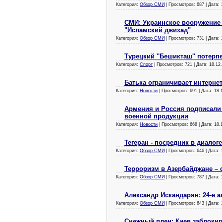
Категория:
Обзор СМИ
| Просмотров: 687 | Дата:
СМИ: Украинское вооружение 
"Исламский джихад"
Категория:
Обзор СМИ
| Просмотров: 731 | Дата:
Турецкий ''Бешикташ'' потерпе
Категория:
Спорт
| Просмотров: 721 | Дата:
18.12
Батька ограничивает интерне
Категория:
Новости
| Просмотров: 691 | Дата:
18.
Армения и Россия подписали 
военной продукции
Категория:
Новости
| Просмотров: 668 | Дата:
18.
Тегеран - посредник в диалог
Категория:
Обзор СМИ
| Просмотров: 646 | Дата:
Терроризм в Азербайджане – 
Категория:
Обзор СМИ
| Просмотров: 787 | Дата:
Александр Искандарян: 24-е 
Категория:
Обзор СМИ
| Просмотров: 643 | Дата:
Снежный плен: Киев заблокир