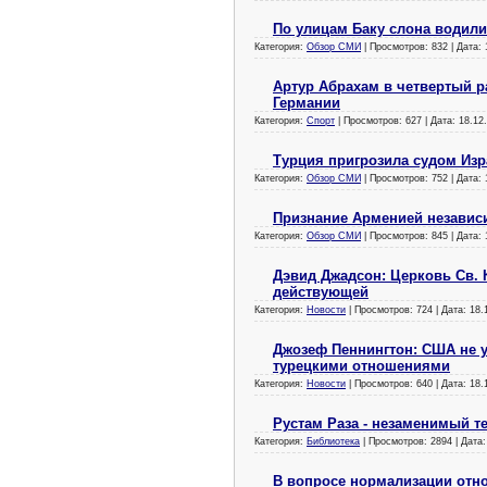
По улицам Баку слона водил
Категория:
Обзор СМИ
| Просмотров: 832 | Дата:
Артур Абрахам в четвертый 
Германии
Категория:
Спорт
| Просмотров: 627 | Дата:
18.12
Турция пригрозила судом Из
Категория:
Обзор СМИ
| Просмотров: 752 | Дата:
Признание Арменией независ
Категория:
Обзор СМИ
| Просмотров: 845 | Дата:
Дэвид Джадсон: Церковь Св. 
действующей
Категория:
Новости
| Просмотров: 724 | Дата:
18.
Джозеф Пеннингтон: США не 
турецкими отношениями
Категория:
Новости
| Просмотров: 640 | Дата:
18.
Рустам Раза - незаменимый т
Категория:
Библиотека
| Просмотров: 2894 | Дата
В вопросе нормализации отно