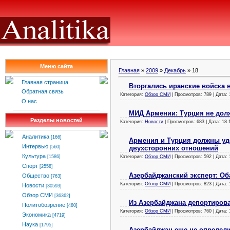
Меню сайта
Главная
»
2009
»
Декабрь
»
18
Главная страница
Вторгались иранские войска в
Обратная связь
Категория:
Обзор СМИ
| Просмотров: 789 | Дата:
О нас
МИД Армении: Турция не дол
Разделы новостей
Категория:
Новости
| Просмотров: 683 | Дата:
18.
Аналитика
[166]
Армения и Турция должны уд
Интервью
двухсторонних отношений
[560]
Культура
Категория:
Обзор СМИ
| Просмотров: 592 | Дата:
[1586]
Спорт
[2558]
Азербайджанский эксперт: О
Общество
[763]
Категория:
Обзор СМИ
| Просмотров: 823 | Дата:
Новости
[30593]
Обзор СМИ
[36362]
Из Азербайджана депортирова
Политобозрение
[480]
Категория:
Обзор СМИ
| Просмотров: 760 | Дата:
Экономика
[4719]
Наука
[1795]
Азербайджан еще не определи