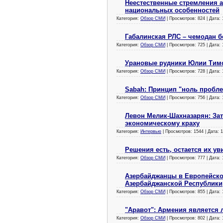
Неестественные стремления а
национальных особенностей
Категория:
Обзор СМИ
| Просмотров: 824 | Дата:
Габалинская РЛС – чемодан б
Категория:
Обзор СМИ
| Просмотров: 725 | Дата:
Урановые рудники Юлии Тим
Категория:
Обзор СМИ
| Просмотров: 728 | Дата:
Sabah: Принцип "ноль пробле
Категория:
Обзор СМИ
| Просмотров: 756 | Дата:
Левон Мелик-Шахназарян: Зат
экономическому краху
Категория:
Интервью
| Просмотров: 1544 | Дата:
1
Решения есть, остается их ув
Категория:
Обзор СМИ
| Просмотров: 777 | Дата:
Азербайджанцы в Европейско
Азербайджанской Республики
Категория:
Обзор СМИ
| Просмотров: 855 | Дата:
"Аравот": Армения является 
Категория:
Обзор СМИ
| Просмотров: 802 | Дата: