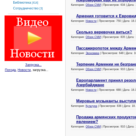
Библиотека
[414]
Категория:
Обзор СМИ
| Просмотров: 634 | Дата:
Сотрудничество
[3]
Армения готовится к Еврови
Категория:
Новости
| Просмотров: 750 | Дата:
18.
Сколько веревочке виться?
Категория:
Обзор СМИ
| Просмотров: 835 | Дата:
Пассажиропоток между Армени
Категория:
Экономика
| Просмотров: 648 | Дата:
1
Терпение Армении не безгран
Загрузка...
Категория:
Обзор СМИ
| Просмотров: 910 | Дата:
Погода
,
Новости
, загрузка...
Европарламент принял резол
Азербайджане
Категория:
Новости
| Просмотров: 688 | Дата:
18.
Мировые музыканты выступят
Категория:
Культура
| Просмотров: 836 | Дата:
18.
Продажа армянских продуктов
явлением?
Категория:
Обзор СМИ
| Просмотров: 910 | Дата: