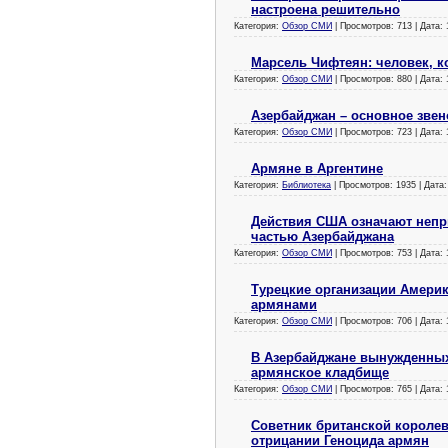
настроена решительно
Категория:
Обзор СМИ
| Просмотров: 713 | Дата:
Марсель Чифтеян: человек, к
Категория:
Обзор СМИ
| Просмотров: 880 | Дата:
Азербайджан – основное звен
Категория:
Обзор СМИ
| Просмотров: 723 | Дата:
Армяне в Аргентине
Категория:
Библиотека
| Просмотров: 1935 | Дата
Действия США означают непр
частью Азербайджана
Категория:
Обзор СМИ
| Просмотров: 753 | Дата:
Турецкие организации Америк
армянами
Категория:
Обзор СМИ
| Просмотров: 706 | Дата:
В Азербайджане вынужденных
армянское кладбище
Категория:
Обзор СМИ
| Просмотров: 765 | Дата:
Советник британской короле
отрицании Геноцида армян