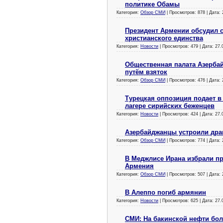
политике Обамы
Категория:
Обзор СМИ
| Просмотров: 878 | Дата:
Президент Армении обсудил 
христианского единства
Категория:
Новости
| Просмотров: 479 | Дата:
27.
Общественная палата Азерба
путём взяток
Категория:
Обзор СМИ
| Просмотров: 476 | Дата:
Турецкая оппозиция подает в 
лагере сирийских беженцев
Категория:
Новости
| Просмотров: 424 | Дата:
27.
Азербайджанцы устроили драк
Категория:
Обзор СМИ
| Просмотров: 774 | Дата:
В Меджлисе Ирана избрали пр
Армения
Категория:
Обзор СМИ
| Просмотров: 507 | Дата:
В Алеппо погиб армянин
Категория:
Новости
| Просмотров: 625 | Дата:
27.
СМИ: На бакинской нефти бол