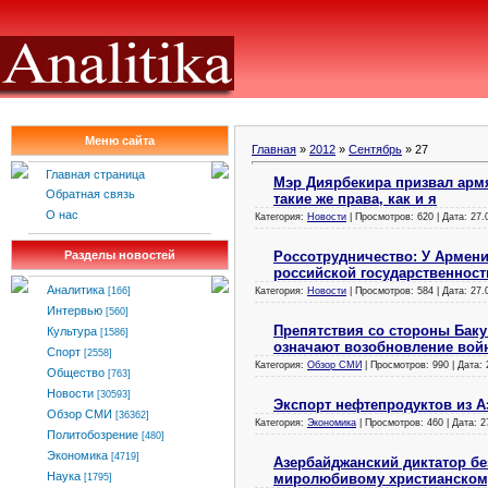
Меню сайта
Главная
»
2012
»
Сентябрь
»
27
Главная страница
Мэр Диярбекира призвал армя
Обратная связь
такие же права, как и я
О нас
Категория:
Новости
| Просмотров: 620 | Дата:
27.
Россотрудничество: У Армен
Разделы новостей
российской государственност
Аналитика
Категория:
Новости
| Просмотров: 584 | Дата:
27.
[166]
Интервью
[560]
Препятствия со стороны Баку
Культура
[1586]
означают возобновление вой
Спорт
[2558]
Категория:
Обзор СМИ
| Просмотров: 990 | Дата:
Общество
[763]
Новости
[30593]
Экспорт нефтепродуктов из А
Обзор СМИ
[36362]
Категория:
Экономика
| Просмотров: 460 | Дата:
2
Политобозрение
[480]
Экономика
[4719]
Азербайджанский диктатор без
Наука
миролюбивому христианском
[1795]