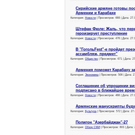
Сирийские армяне готовы посе
Армении и Карабахе
Категория:
Новости
| Просмотров: 669 | Дата:
27.
Штефан Фюле: Жаль, что пере
героизирует преступление
Категория:
Новости
| Просмотров: 476 | Дата:
27.
В "ГогольFest"-е пройдет пре
ассамбляж, предмет"
Категория:
Общество
| Просмотров: 671 | Дата:
2
Армения поможет Карабаху з
Категория:
Экономика
| Просмотров: 506 | Дата:
2
Соглашение об упрощении ви
подписано в ближайшее врем
Категория:
Новости
| Просмотров: 466 | Дата:
27.
Армянские манускрипты буду
Категория:
Культура
| Просмотров: 572 | Дата:
27.
Полигон "Азербайджан"-27
Категория:
Обзор СМИ
| Просмотров: 803 | Дата: