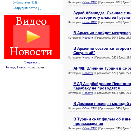
Библиотека
Категория:
Обзор СМИ
| Просмотров: 877 | Дата:
[414]
Сотрудничество
[3]
Зураб Абашидзе: Скандал с 
по авторитету властей Грузии
Категория:
Обзор СМИ
| Просмотров: 480 | Дата:
В Армении пройдет междунар
Категория:
Новости
| Просмотров: 504 | Дата:
27.
В Армении состоится второй
Сасунский"
Категория:
Новости
| Просмотров: 520 | Дата:
27.
Загрузка...
Погода
,
Новости
, загрузка...
АРФД: Влияние Турции в Сир
Категория:
Новости
| Просмотров: 570 | Дата:
27.
МИД Азербайджана: Перегово
Карабаху не проводятся
Категория:
Новости
| Просмотров: 553 | Дата:
27.
В Дамаске похищен молодой
Категория:
Обзор СМИ
| Просмотров: 540 | Дата:
В Турции снят фильм об изв
происхождения
Категория:
Обзор СМИ
| Просмотров: 740 | Дата: