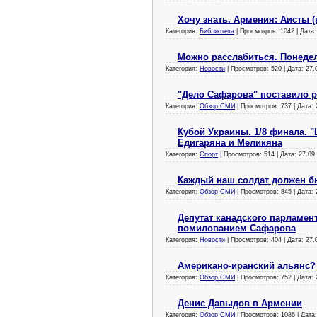
Хочу знать. Армения: Аисты (
Категория:
Библиотека
| Просмотров: 1042 | Дата
Можно расслабиться. Понедел
Категория:
Новости
| Просмотров: 520 | Дата:
27.
"Дело Сафарова" поставило 
Категория:
Обзор СМИ
| Просмотров: 737 | Дата:
Кубой Украины. 1/8 финала. "
Едигаряна и Меликяна
Категория:
Спорт
| Просмотров: 514 | Дата:
27.09
Каждый наш солдат должен б
Категория:
Обзор СМИ
| Просмотров: 845 | Дата:
Депутат канадского парламент
помилованием Сафарова
Категория:
Новости
| Просмотров: 404 | Дата:
27.
Американо-иранский альянс?
Категория:
Обзор СМИ
| Просмотров: 752 | Дата:
Денис Давыдов в Армении
Категория:
Обзор СМИ
| Просмотров: 1086 | Дата