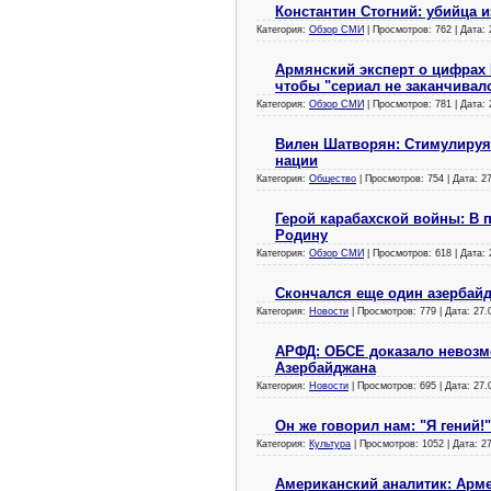
Константин Стогний: убийца и
Категория:
Обзор СМИ
| Просмотров: 762 | Дата:
Армянский эксперт о цифрах 
чтобы "сериал не заканчивал
Категория:
Обзор СМИ
| Просмотров: 781 | Дата:
Вилен Шатворян: Стимулируя
нации
Категория:
Общество
| Просмотров: 754 | Дата:
2
Герой карабахской войны: В 
Родину
Категория:
Обзор СМИ
| Просмотров: 618 | Дата:
Скончался еще один азербай
Категория:
Новости
| Просмотров: 779 | Дата:
27.
АРФД: ОБСЕ доказало невозм
Азербайджана
Категория:
Новости
| Просмотров: 695 | Дата:
27.
Он же говорил нам: "Я гений!"
Категория:
Культура
| Просмотров: 1052 | Дата:
2
Американский аналитик: Арм