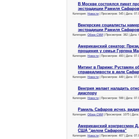
В Москве состоялся пикет пр
экстрадиции Рамиля Сафаро
Категория:
Новости
| Просмотров: 545 | Дата:
07.
Венгерские социалисты намер
экстрадиции Рамиля Сафаро
Категория:
Обзор СМИ
| Просмотров: 382 | Дата:
Американский сенатор: Прези
прощения у семьи Гургена Ма
Категория:
Новости
| Просмотров: 493 | Дата:
07.
Митинг в Париже: Рустамян о
справедливости в деле Сафа
Категория:
Новости
| Просмотров: 449 | Дата:
07.
Венгрия желает наладить от
диаспору
Категория:
Новости
| Просмотров: 599 | Дата:
07.
Рамиль Сафаров исчез, видим
Категория:
Обзор СМИ
| Просмотров: 1075 | Дата
Американский конгрессмен Д
США "делом Сафарова"
Категория:
Новости
| Просмотров: 407 | Дата:
07.