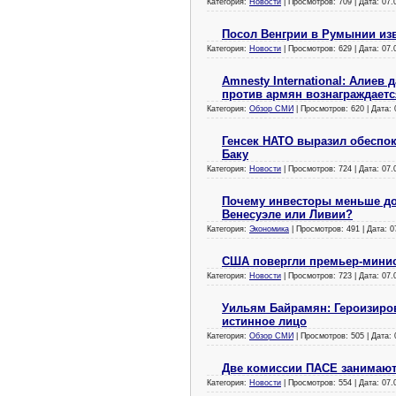
Категория:
Новости
| Просмотров: 709 | Дата:
07.
Посол Венгрии в Румынии из
Категория:
Новости
| Просмотров: 629 | Дата:
07.
Amnesty International: Алиев
против армян вознаграждаетс
Категория:
Обзор СМИ
| Просмотров: 620 | Дата:
Генсек НАТО выразил обеспо
Баку
Категория:
Новости
| Просмотров: 724 | Дата:
07.
Почему инвесторы меньше до
Венесуэле или Ливии?
Категория:
Экономика
| Просмотров: 491 | Дата:
0
США повергли премьер-минис
Категория:
Новости
| Просмотров: 723 | Дата:
07.
Уильям Байрамян: Героизиров
истинное лицо
Категория:
Обзор СМИ
| Просмотров: 505 | Дата:
Две комиссии ПАСЕ занимают
Категория:
Новости
| Просмотров: 554 | Дата:
07.