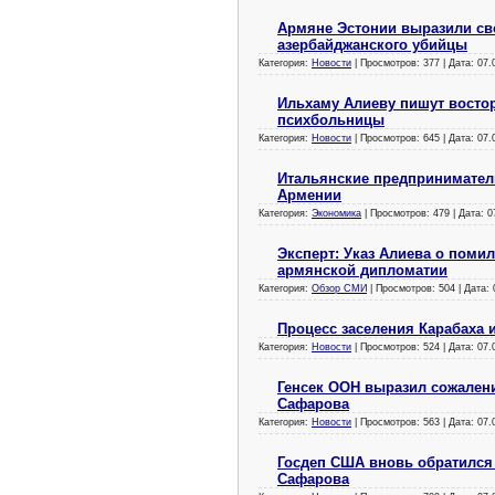
Армяне Эстонии выразили св
азербайджанского убийцы
Категория:
Новости
| Просмотров: 377 | Дата:
07.
Ильхаму Алиеву пишут восто
психбольницы
Категория:
Новости
| Просмотров: 645 | Дата:
07.
Итальянские предпринимател
Армении
Категория:
Экономика
| Просмотров: 479 | Дата:
0
Эксперт: Указ Алиева о пом
армянской дипломатии
Категория:
Обзор СМИ
| Просмотров: 504 | Дата:
Процесс заселения Карабаха
Категория:
Новости
| Просмотров: 524 | Дата:
07.
Генсек ООН выразил сожален
Сафарова
Категория:
Новости
| Просмотров: 563 | Дата:
07.
Госдеп США вновь обратился
Сафарова