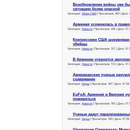
Возобновление войны уже бы
ситуацию более опасной
Категория:
Обзор СМИ
| Просмотров: 600 | Дата:
Армения усомнилась в право
Категория:
Новости
| Просмотров: 606 | Дата:
07.
Конгрессмен США шокирован
убийцы
Категория:
Новости
| Просмотров: 527 | Дата:
07.
В Армении откроется диплом
Категория:
Новости
| Просмотров: 574 | Дата:
07.
Американские ученые научил
содержание
Категория:
Наука
| Просмотров: 497 | Дата:
07.09
EuFoA: Армения и Венгрия ну
помириться
Категория:
Новости
| Просмотров: 562 | Дата:
07.
Ученые дадут парализованны
Категория:
Наука
| Просмотров: 500 | Дата:
07.09
Шахматная Олимпиада: Мужс