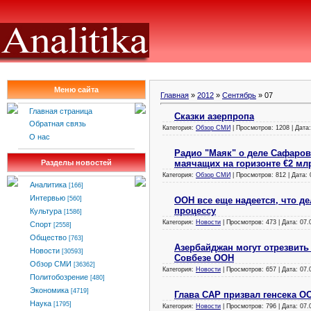
Меню сайта
Главная
»
2012
»
Сентябрь
»
07
Главная страница
Сказки азерпропа
Обратная связь
Категория:
Обзор СМИ
| Просмотров: 1208 | Дата
О нас
Радио "Маяк" о деле Сафаров
маячащих на горизонте €2 мл
Разделы новостей
Категория:
Обзор СМИ
| Просмотров: 812 | Дата:
Аналитика
[166]
Интервью
ООН все еще надеется, что д
[560]
процессу
Культура
[1586]
Категория:
Новости
| Просмотров: 473 | Дата:
07.
Спорт
[2558]
Общество
[763]
Азербайджан могут отрезвить
Новости
[30593]
Совбезе ООН
Обзор СМИ
[36362]
Категория:
Новости
| Просмотров: 657 | Дата:
07.
Политобозрение
[480]
Экономика
[4719]
Глава САР призвал генсека О
Наука
[1795]
Категория:
Новости
| Просмотров: 796 | Дата:
07.