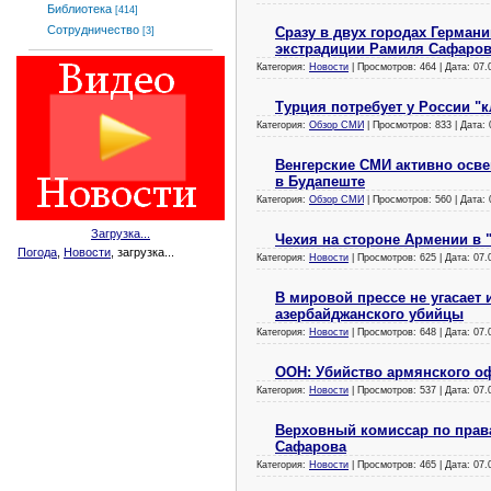
Библиотека
[414]
Сотрудничество
Сразу в двух городах Германи
[3]
экстрадиции Рамиля Сафаро
Категория:
Новости
| Просмотров: 464 | Дата:
07.
Турция потребует у России "
Категория:
Обзор СМИ
| Просмотров: 833 | Дата:
Венгерские СМИ активно осв
в Будапеште
Категория:
Обзор СМИ
| Просмотров: 560 | Дата:
Загрузка...
Чехия на стороне Армении в 
Погода
,
Новости
, загрузка...
Категория:
Новости
| Просмотров: 625 | Дата:
07.
В мировой прессе не угасает
азербайджанского убийцы
Категория:
Новости
| Просмотров: 648 | Дата:
07.
ООН: Убийство армянского о
Категория:
Новости
| Просмотров: 537 | Дата:
07.
Верховный комиссар по прав
Сафарова
Категория:
Новости
| Просмотров: 465 | Дата:
07.