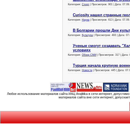
Категория:
Спорт
| Просмотров: 901 | Дата:
07.09
Curiosity нашел странные гео
Категория:
Наука
| Просмотров: 613 | Дата:
07.09
В Болгарии прошли Дни куль
Категория:
Культура
| Просмотров: 493 | Дата:
07.
Ученые смогут создавать "Ха
условиях
Категория:
Обзор СМИ
| Просмотров: 317 | Дата:
Турция начала крупную воен
Категория:
Новости
| Просмотров: 445 | Дата:
07.
Любое использование материалов сайта ИАЦ Analitika в сети интернет, допустим
материалов сайта вне сети интернет, допускае