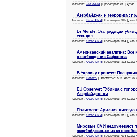
Категория:
Экономика
| Просмотров: 461 | Дата:
0
Азербайджан и терроризм: по
Категория:
Обзор СМИ
| Просмотров: 905 | Дата:
Le Monde: Экстрадиция убий
скандал
Категория:
Обзор СМИ
| Просмотров: 684 | Дата:
Американский аналитик: Все
освобождение Сафарова
Категория:
Обзор СМИ
| Просмотров: 532 | Дата:
В Украину привезут Плащани
Категория:
Новости
| Просмотров: 539 | Дата:
07.
EU Observer: "Убийца с топо
Азербайджаном
Категория:
Обзор СМИ
| Просмотров: 549 | Дата:
Политолог: Армения никогда
Категория:
Обзор СМИ
| Просмотров: 551 | Дата:
Мировые СМИ недоумевают по
азербайджанцев из-за освоб
Категория:
Обзор СМИ
| Просмотров: 604 | Дата: