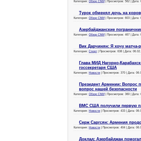
Категория:
Обзор СМИ
| Просмотров: 562 | Дата:
Турок обменял дочь на коров
Категория:
Обзор СМИ
| Просмотров: 603 | Дата:
Азербайджанские погранични
Категория:
Обзор СМИ
| Просмотров: 467 | Дата:
Вик Дарчинян: Я хочу матча-
Категория:
Спорт
| Просмотров: 638 | Дата:
06.02
Глава МИД Нагорно-Карабахск
госсекретаря США
Категория:
Новости
| Просмотров: 370 | Дата:
06.
Президент Армении: Вопрос п
вопрос нашей безопасности
Категория:
Обзор СМИ
| Просмотров: 360 | Дата:
ВМС США получили первую па
Категория:
Новости
| Просмотров: 433 | Дата:
06.
Серж Саргсян: Армения прод
Категория:
Новости
| Просмотров: 404 | Дата:
06.
Доклад: Азербайджан помогал