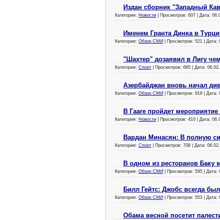
Издан сборник "Западный Ка
Категория:
Новости
| Просмотров: 607 | Дата:
06.
Именем Гранта Динка в Турци
Категория:
Обзор СМИ
| Просмотров: 521 | Дата:
"Шахтер" дозаявил в Лигу че
Категория:
Спорт
| Просмотров: 685 | Дата:
06.02
Азербайджан вновь начал ди
Категория:
Обзор СМИ
| Просмотров: 919 | Дата:
В Гааге пройдет мероприятие
Категория:
Новости
| Просмотров: 410 | Дата:
06.
Вардан Минасян: В полную си
Категория:
Спорт
| Просмотров: 708 | Дата:
06.02
В одном из ресторанов Баку 
Категория:
Обзор СМИ
| Просмотров: 595 | Дата:
Билл Гейтс: Джобс всегда бы
Категория:
Обзор СМИ
| Просмотров: 553 | Дата:
Обама весной посетит палест