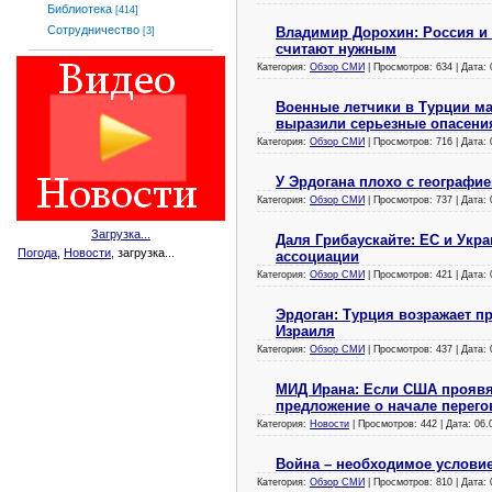
Библиотека
[414]
Сотрудничество
Владимир Дорохин: Россия и
[3]
считают нужным
Категория:
Обзор СМИ
| Просмотров: 634 | Дата:
Военные летчики в Турции ма
выразили серьезные опасени
Категория:
Обзор СМИ
| Просмотров: 716 | Дата:
У Эрдогана плохо с географие
Категория:
Обзор СМИ
| Просмотров: 737 | Дата:
Загрузка...
Даля Грибаускайте: ЕС и Укра
Погода
,
Новости
, загрузка...
ассоциации
Категория:
Обзор СМИ
| Просмотров: 421 | Дата:
Эрдоган: Турция возражает п
Израиля
Категория:
Обзор СМИ
| Просмотров: 437 | Дата:
МИД Ирана: Если США проявя
предложение о начале перег
Категория:
Новости
| Просмотров: 442 | Дата:
06.
Война – необходимое услови
Категория:
Обзор СМИ
| Просмотров: 810 | Дата: