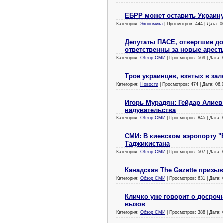
ЕБРР может оставить Украин
Категория:
Экономика
| Просмотров: 444 | Дата:
0
Депутаты ПАСЕ, отвергшие до
ответственны за новые арест
Категория:
Обзор СМИ
| Просмотров: 569 | Дата:
Трое украинцев, взятых в за
Категория:
Новости
| Просмотров: 474 | Дата:
06.
Игорь Мурадян: Гейдар Алиев
надувательства
Категория:
Обзор СМИ
| Просмотров: 845 | Дата:
СМИ: В киевском аэропорту 
Таджикистана
Категория:
Обзор СМИ
| Просмотров: 507 | Дата:
Канадская The Gazette призы
Категория:
Обзор СМИ
| Просмотров: 631 | Дата:
Кличко уже говорит о досроч
вызов
Категория:
Обзор СМИ
| Просмотров: 388 | Дата: