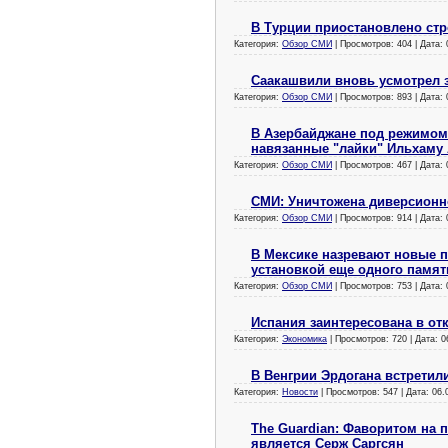
В Турции приостановлено ст
Категория:
Обзор СМИ
| Просмотров: 404 | Дата:
Саакашвили вновь усмотрел 
Категория:
Обзор СМИ
| Просмотров: 893 | Дата:
В Азербайджане под режимом 
навязанные "лайки" Ильхаму
Категория:
Обзор СМИ
| Просмотров: 467 | Дата:
СМИ: Уничтожена диверсионн
Категория:
Обзор СМИ
| Просмотров: 914 | Дата:
В Мексике назревают новые п
установкой еще одного памят
Категория:
Обзор СМИ
| Просмотров: 753 | Дата:
Испания заинтересована в от
Категория:
Экономика
| Просмотров: 720 | Дата:
0
В Венгрии Эрдогана встретил
Категория:
Новости
| Просмотров: 547 | Дата:
06.
The Guardian: Фаворитом на
является Серж Саргсян