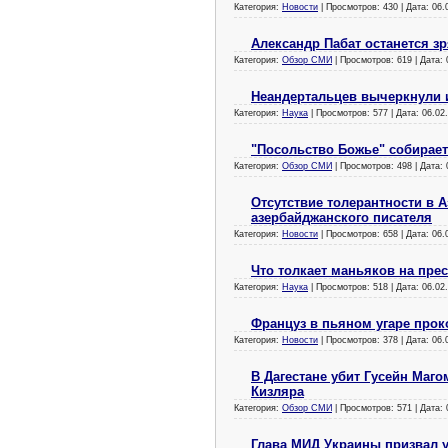
Категория:
Новости
| Просмотров: 430 | Дата:
06.
Александр Пабат останется з
Категория:
Обзор СМИ
| Просмотров: 619 | Дата:
Неандертальцев вычеркнули и
Категория:
Наука
| Просмотров: 577 | Дата:
06.02
"Посольство Божье" собирает
Категория:
Обзор СМИ
| Просмотров: 498 | Дата:
Отсутствие толерантности в 
азербайджанского писателя
Категория:
Новости
| Просмотров: 658 | Дата:
06.
Что толкает маньяков на пре
Категория:
Наука
| Просмотров: 518 | Дата:
06.02
Француз в пьяном угаре прок
Категория:
Новости
| Просмотров: 378 | Дата:
06.
В Дагестане убит Гусейн Маг
Кизляра
Категория:
Обзор СМИ
| Просмотров: 571 | Дата:
Глава МИД Украины призвал у