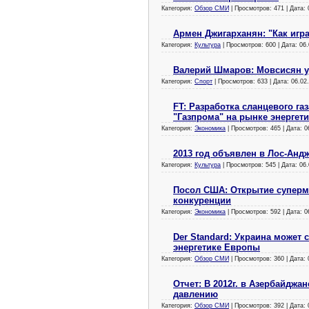
Категория:
Обзор СМИ
| Просмотров: 471 | Дата:
Армен Джигарханян: "Как игра
Категория:
Культура
| Просмотров: 600 | Дата:
06.
Валерий Шмаров: Мовсисян у
Категория:
Спорт
| Просмотров: 633 | Дата:
06.02
FT: Разработка сланцевого га
"Газпрома" на рынке энергет
Категория:
Экономика
| Просмотров: 465 | Дата:
0
2013 год объявлен в Лос-Анд
Категория:
Культура
| Просмотров: 545 | Дата:
06.
Посол США: Открытие суперма
конкуренции
Категория:
Экономика
| Просмотров: 592 | Дата:
0
Der Standard: Украина может
энергетике Европы
Категория:
Обзор СМИ
| Просмотров: 360 | Дата:
Отчет: В 2012г. в Азербайджа
давлению
Категория:
Обзор СМИ
| Просмотров: 392 | Дата: