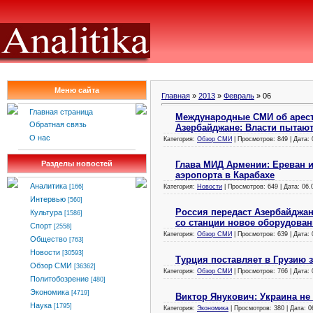
Меню сайта
Главная
»
2013
»
Февраль
»
06
Главная страница
Международные СМИ об арест
Обратная связь
Азербайджане: Власти пытают
О нас
Категория:
Обзор СМИ
| Просмотров: 849 | Дата:
Глава МИД Армении: Ереван и
Разделы новостей
аэропорта в Карабахе
Аналитика
Категория:
Новости
| Просмотров: 649 | Дата:
06.
[166]
Интервью
[560]
Россия передаст Азербайджан
Культура
[1586]
со станции новое оборудован
Спорт
[2558]
Категория:
Обзор СМИ
| Просмотров: 639 | Дата:
Общество
[763]
Новости
[30593]
Турция поставляет в Грузию
Обзор СМИ
[36362]
Категория:
Обзор СМИ
| Просмотров: 766 | Дата:
Политобозрение
[480]
Экономика
[4719]
Виктор Янукович: Украина не 
Наука
[1795]
Категория:
Экономика
| Просмотров: 380 | Дата:
0