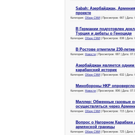
Sabah: Азербайджан, Армения
проекте
Категория:
Обзор СМИ
| Просмотров: 667 | Дата:
В Германии подготовлен докл
Турция и дебаты о Геноциде
Категория:
Обзор СМИ
| Просмотров: 838 | Дата:
В Ростове отметили 230-лети
Категория:
Новости
| Просмотров: 687 | Дата:
07.
Азербайджан является одним 
карабахский историк
Категория:
Обзор СМИ
| Просмотров: 632 | Дата:
Минобороны НКР опровергло
Категория:
Новости
| Просмотров: 806 | Дата:
07.
Миллер: Обменные газовые о
осуществляться через Армен
Категория:
Обзор СМИ
| Просмотров: 715 | Дата:
Вопрос о Нагорном Карабахе 
армянской границы
Категория:
Обзор СМИ
| Просмотров: 725 | Дата: