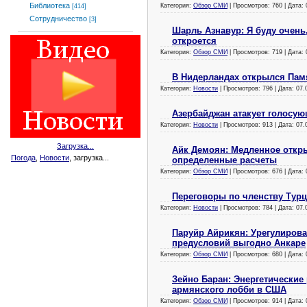
Библиотека
Категория:
Обзор СМИ
| Просмотров: 760 | Дата:
[414]
Сотрудничество
[3]
Шарль Азнавур: Я буду очень,
откроется
Категория:
Обзор СМИ
| Просмотров: 719 | Дата:
В Нидерландах открылся Пам
Категория:
Новости
| Просмотров: 796 | Дата:
07.
Азербайджан атакует голосую
Категория:
Новости
| Просмотров: 913 | Дата:
07.
Загрузка...
Айк Демоян: Медленное откр
Погода
,
Новости
, загрузка...
определенные расчеты
Категория:
Обзор СМИ
| Просмотров: 676 | Дата:
Переговоры по членству Тур
Категория:
Новости
| Просмотров: 784 | Дата:
07.
Паруйр Айрикян: Урегулирова
предусловий выгодно Анкаре
Категория:
Обзор СМИ
| Просмотров: 680 | Дата:
Зейно Баран: Энергетически
армянского лобби в США
Категория:
Обзор СМИ
| Просмотров: 914 | Дата: