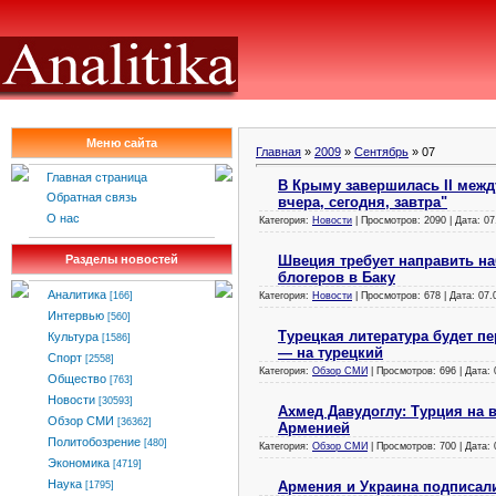
Меню сайта
Главная
»
2009
»
Сентябрь
»
07
Главная страница
В Крыму завершилась II меж
Обратная связь
вчера, сегодня, завтра"
О нас
Категория:
Новости
| Просмотров: 2090 | Дата:
07
Швеция требует направить н
Разделы новостей
блогеров в Баку
Аналитика
Категория:
Новости
| Просмотров: 678 | Дата:
07.
[166]
Интервью
[560]
Турецкая литература будет п
Культура
[1586]
— на турецкий
Спорт
[2558]
Категория:
Обзор СМИ
| Просмотров: 696 | Дата:
Общество
[763]
Новости
[30593]
Ахмед Давудоглу: Турция на 
Обзор СМИ
[36362]
Арменией
Политобозрение
[480]
Категория:
Обзор СМИ
| Просмотров: 700 | Дата:
Экономика
[4719]
Наука
Армения и Украина подписал
[1795]