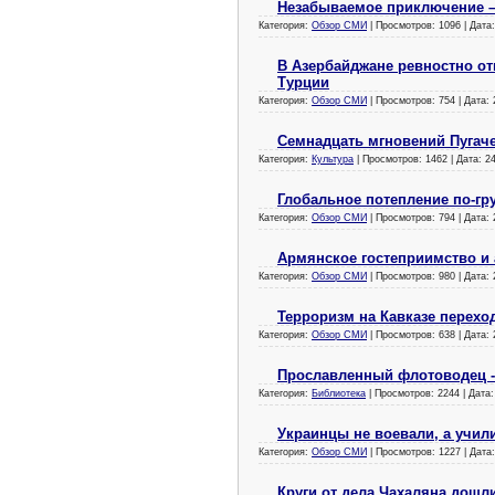
Незабываемое приключение –
Категория:
Обзор СМИ
| Просмотров: 1096 | Дата
В Азербайджане ревностно о
Турции
Категория:
Обзор СМИ
| Просмотров: 754 | Дата:
Семнадцать мгновений Пугач
Категория:
Культура
| Просмотров: 1462 | Дата:
2
Глобальное потепление по-гр
Категория:
Обзор СМИ
| Просмотров: 794 | Дата:
Армянское гостеприимство и
Категория:
Обзор СМИ
| Просмотров: 980 | Дата:
Терроризм на Кавказе перехо
Категория:
Обзор СМИ
| Просмотров: 638 | Дата:
Прославленный флотоводец -
Категория:
Библиотека
| Просмотров: 2244 | Дата
Украинцы не воевали, а учил
Категория:
Обзор СМИ
| Просмотров: 1227 | Дата
Круги от дела Чахаляна дошл