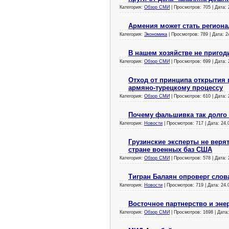
Категория:
Обзор СМИ
| Просмотров: 705 | Дата:
Армения может стать регион
Категория:
Экономика
| Просмотров: 789 | Дата:
2
В нашем хозяйстве не пригод
Категория:
Обзор СМИ
| Просмотров: 699 | Дата:
Отход от принципа открытия 
армяно-турецкому процессу
Категория:
Обзор СМИ
| Просмотров: 610 | Дата:
Почему фальшивка так долго 
Категория:
Новости
| Просмотров: 717 | Дата:
24.
Грузинские эксперты не веря
стране военных баз США
Категория:
Обзор СМИ
| Просмотров: 578 | Дата:
Тигран Балаян опроверг слов
Категория:
Новости
| Просмотров: 719 | Дата:
24.
Восточное партнерство и эне
Категория:
Обзор СМИ
| Просмотров: 1698 | Дата