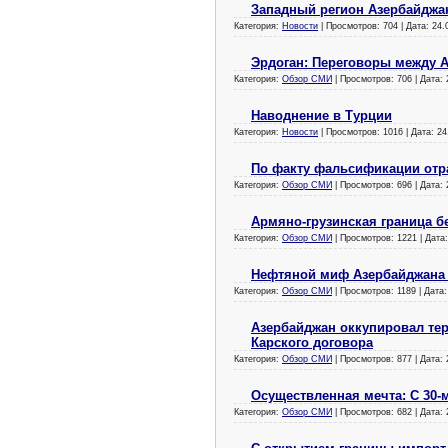
Западный регион Азербайджа
Категория:
Новости
| Просмотров: 704 | Дата:
24.
Эрдоган: Переговоры между 
Категория:
Обзор СМИ
| Просмотров: 706 | Дата:
Наводнение в Турции
Категория:
Новости
| Просмотров: 1016 | Дата:
24
По факту фальсификации отр
Категория:
Обзор СМИ
| Просмотров: 696 | Дата:
Армяно-грузинская граница б
Категория:
Обзор СМИ
| Просмотров: 1221 | Дата
Нефтяной миф Азербайджана 
Категория:
Обзор СМИ
| Просмотров: 1189 | Дата
Азербайджан оккупировал те
Карского договора
Категория:
Обзор СМИ
| Просмотров: 877 | Дата:
Осуществленная мечта: С 30
Категория:
Обзор СМИ
| Просмотров: 682 | Дата: