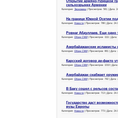
Открытие армяно-турецкой г
сельхозрынке Армении
Категория:
Экономика
| Просмотров: 581 | Дата:
2
На границе Южной Осетии по
Категория:
Новости
| Просмотров: 786 | Дата:
24.
Ровнаг Абдуллаев. Еще одно 
Категория:
Обзор СМИ
| Просмотров: 1111 | Дата:
Азербайджанские исламисты в
Категория:
Обзор СМИ
| Просмотров: 861 | Дата:
Карсский договор де-факто ут
Категория:
Обзор СМИ
| Просмотров: 1010 | Дата
Азербайджан снабжает оружи
Категория:
Обзор СМИ
| Просмотров: 792 | Дата:
В Баку сошел с рельсов сост
Категория:
Новости
| Просмотров: 713 | Дата:
24.
Государство даст возможност
вузы Европы
Категория:
Новости
| Просмотров: 773 | Дата:
24.