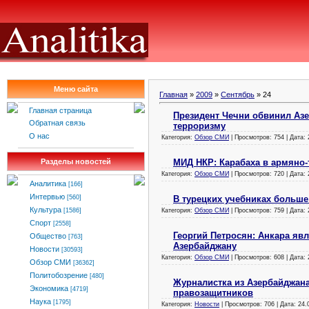
Меню сайта
Главная
»
2009
»
Сентябрь
»
24
Главная страница
Президент Чечни обвинил Азе
Обратная связь
терроризму
О нас
Категория:
Обзор СМИ
| Просмотров: 754 | Дата:
МИД НКР: Карабаха в армяно-
Разделы новостей
Категория:
Обзор СМИ
| Просмотров: 720 | Дата:
Аналитика
[166]
Интервью
В турецких учебниках больше
[560]
Культура
Категория:
Обзор СМИ
| Просмотров: 759 | Дата:
[1586]
Спорт
[2558]
Георгий Петросян: Анкара яв
Общество
[763]
Азербайджану
Новости
[30593]
Категория:
Обзор СМИ
| Просмотров: 608 | Дата:
Обзор СМИ
[36362]
Политобозрение
[480]
Журналистка из Азербайджана
Экономика
[4719]
правозащитников
Наука
[1795]
Категория:
Новости
| Просмотров: 706 | Дата:
24.