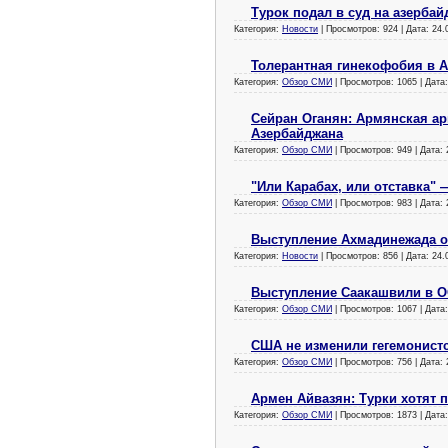
Турок подал в суд на азерба
Категория:
Новости
| Просмотров: 924 | Дата:
24.
Толерантная гинекофобия в 
Категория:
Обзор СМИ
| Просмотров: 1065 | Дата
Сейран Оганян: Армянская а
Азербайджана
Категория:
Обзор СМИ
| Просмотров: 949 | Дата:
"Или Карабах, или отставка"
Категория:
Обзор СМИ
| Просмотров: 983 | Дата:
Выступление Ахмадинежада 
Категория:
Новости
| Просмотров: 856 | Дата:
24.
Выступление Саакашвили в О
Категория:
Обзор СМИ
| Просмотров: 1067 | Дата
США не изменили гегемонистс
Категория:
Обзор СМИ
| Просмотров: 756 | Дата:
Армен Айвазян: Турки хотят
Категория:
Обзор СМИ
| Просмотров: 1873 | Дата