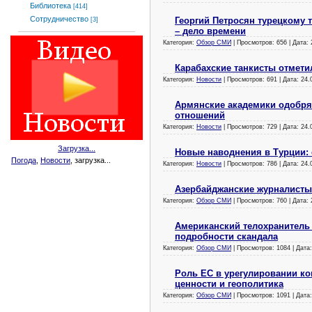
Библиотека
[414]
Сотрудничество
Георгий Петросян турецкому 
[3]
– дело времени
Категория:
Обзор СМИ
| Просмотров: 656 | Дата:
Карабахские танкисты отметил
Категория:
Новости
| Просмотров: 691 | Дата:
24.
Армянские академики одобря
отношений
Категория:
Новости
| Просмотров: 729 | Дата:
24.
Загрузка...
Новые наводнения в Турции:
Погода
,
Новости
, загрузка...
Категория:
Новости
| Просмотров: 786 | Дата:
24.
Азербайджанские журналисты
Категория:
Обзор СМИ
| Просмотров: 760 | Дата:
Американский телохранитель
подробности скандала
Категория:
Обзор СМИ
| Просмотров: 1084 | Дата
Роль ЕС в урегулировании к
ценности и геополитика
Категория:
Обзор СМИ
| Просмотров: 1091 | Дата