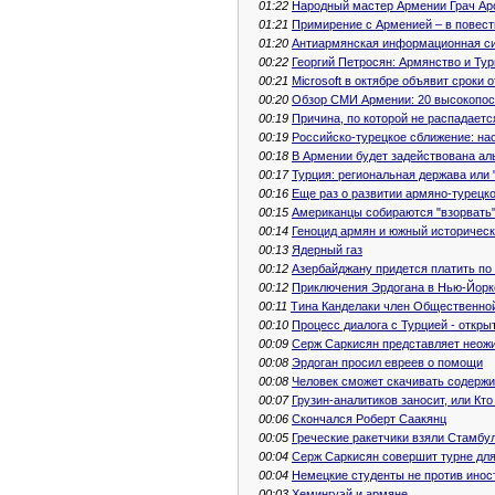
01:22
Народный мастер Армении Грач Аро
01:21
Примирение с Арменией – в повест
01:20
Антиармянская информационная с
00:22
Георгий Петросян: Армянство и Ту
00:21
Microsoft в октябре объявит сроки
00:20
Обзор СМИ Армении: 20 высокопос
00:19
Причина, по которой не распадаетс
00:19
Российско-турецкое сближение: на
00:18
В Армении будет задействована ал
00:17
Турция: региональная держава или
00:16
Еще раз о развитии армяно-турецко
00:15
Американцы собираются "взорвать"
00:14
Геноцид армян и южный историчес
00:13
Ядерный газ
00:12
Азербайджану придется платить по
00:12
Приключения Эрдогана в Нью-Йорк
00:11
Тина Канделаки член Общественно
00:10
Процесс диалога с Турцией - откр
00:09
Серж Саркисян представляет неож
00:08
Эрдоган просил евреев о помощи
00:08
Человек сможет скачивать содержи
00:07
Грузин-аналитиков заносит, или Кт
00:06
Скончался Роберт Саакянц
00:05
Греческие ракетчики взяли Стамбу
00:04
Серж Саркисян совершит турне для
00:04
Немецкие студенты не против иност
00:03
Хемингуэй и армяне