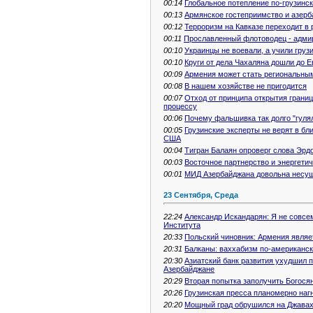
00:14
Глобальное потепление по-грузинс
00:13
Армянское гостеприимство и азерб
00:12
Терроризм на Кавказе переходит в
00:11
Прославленный флотоводец - адми
00:10
Украинцы не воевали, а учили гру
00:10
Круги от дела Чахаляна дошли до 
00:09
Армения может стать региональным
00:08
В нашем хозяйстве не пригодится
00:07
Отход от принципа открытия грани
процессу
00:06
Почему фальшивка так долго "гуля
00:05
Грузинские эксперты не верят в бл
США
00:04
Тигран Балаян опроверг слова Эрд
00:03
Восточное партнерство и энергети
00:01
МИД Азербайджана довольна несу
23 Сентября, Среда
22:24
Александр Искандарян: Я не совсе
Института
20:33
Польский чиновник: Армения являе
20:31
Балканы: ваххабизм по-американс
20:30
Азиатский банк развития ухудшил 
Азербайджане
20:29
Вторая попытка заполучить Богося
20:26
Грузинская пресса планомерно наг
20:20
Мощный град обрушился на Джава