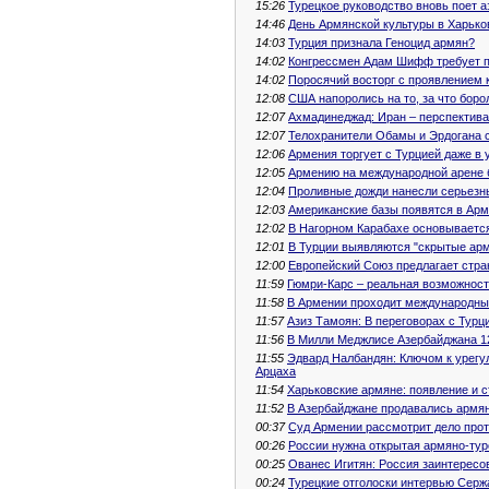
15:26
Турецкое руководство вновь поет 
14:46
День Армянской культуры в Харько
14:03
Турция признала Геноцид армян?
14:02
Конгрессмен Адам Шифф требует 
14:02
Поросячий восторг с проявлением 
12:08
США напоролись на то, за что бор
12:07
Ахмадинеджад: Иран – перспектив
12:07
Телохранители Обамы и Эрдогана 
12:06
Армения торгует с Турцией даже в 
12:05
Армению на международной арене 
12:04
Проливные дожди нанесли серьезн
12:03
Американские базы появятся в Ар
12:02
В Нагорном Карабахе основывается
12:01
В Турции выявляются "скрытые ар
12:00
Европейский Союз предлагает стр
11:59
Гюмри-Карс – реальная возможност
11:58
В Армении проходит международный
11:57
Азиз Тамоян: В переговорах с Турц
11:56
В Милли Меджлисе Азербайджана 12
11:55
Эдвард Налбандян: Ключом к урегу
Арцаха
11:54
Харьковские армяне: появление и 
11:52
В Азербайджане продавались армян
00:37
Суд Армении рассмотрит дело прот
00:26
России нужна открытая армяно-тур
00:25
Ованес Игитян: Россия заинтересо
00:24
Турецкие отголоски интервью Серж