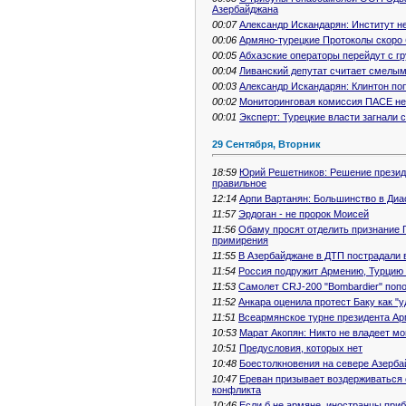
Азербайджана
00:07
Александр Искандарян: Институт не
00:06
Армяно-турецкие Протоколы скоро 
00:05
Абхазские операторы перейдут с г
00:04
Ливанский депутат считает смелы
00:03
Александр Искандарян: Клинтон по
00:02
Мониторинговая комиссия ПАСЕ не 
00:01
Эксперт: Турецкие власти загнали с
29 Сентября, Вторник
18:59
Юрий Решетников: Решение президе
правильное
12:14
Арпи Вартанян: Большинство в Диа
11:57
Эрдоган - не пророк Моисей
11:56
Обаму просят отделить признание 
примирения
11:55
В Азербайджане в ДТП пострадали 
11:54
Россия подружит Армению, Турцию 
11:53
Самолет CRJ-200 "Bombardier" поп
11:52
Анкара оценила протест Баку как "у
11:51
Всеармянское турне президента Ар
10:53
Марат Акопян: Никто не владеет м
10:51
Предусловия, которых нет
10:48
Боестолкновения на севере Азерб
10:47
Ереван призывает воздерживаться
конфликта
10:46
Если б не армяне, иностранцы при