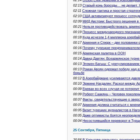
02:13
Старый конь борозды… не делает. 
02:11
Сложная тактика и простая стратег
02:10
США активизируют процесс сотруд
02:09
МИД Австрии: Быстрого решения в 
00:21
Нельзя противодействовать армяно
00:19
Процесс международного признания
00:18
Куда исчезли 1,4 миллиона азерба
00:17
Армения и Спюрк – две половинки 
00:16
Почему турецкие предприниматели
00:15
Армянская палитра в ООН
00:14
Давид Давтян: Всеармянское турне
00:13
Эгемен Багыш: C урегулированием 
00:13
Роман Авоян одержал победу над а
борьбе
00:12
В Азербайджане усиливаются давл
00:10
Эрмине Нагдалян: Раскол между Ар
00:09
Ереван во всех случая не потерпит
00:09
Роберт Саакянц – Человек поколени
00:07
Факты, свидетельствующие о зверс
00:07
Армения должна считаться с мнен
00:05
Визит турецких журналистов в Наг
00:05
Даже оптимисты боятся неопредел
00:04
Несостоявшийся переворот в Турц
25 Сентября, Пятница
20:56
В Харькове открылось почетное ко