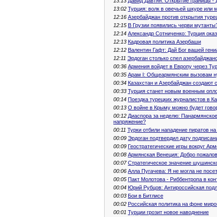
13:13
Давид Давтян: Открытие границы -
13:02
Турция: волк в овечьей шкуре или 
12:16
Азербайджан против открытия туре
12:15
В Грузии появились черви мутанты
12:14
Александр Сотниченко: Турция ока
12:13
Кадровая политика Азербаши
12:12
Валентин Гафт: Дай Бог вашей гени
12:11
Эрдоган столько спел азербайджанс
00:36
Армения войдет в Европу через Ту
00:35
Арам I: Общеармянским вызовам н
00:34
Казахстан и Азербайджан создают 
00:33
Турция станет новым военным оп
00:14
Поездка турецких журналистов в К
00:13
О войне в Крыму можно будет говор
00:12
Диаспора за неделю: Панармянское
напряжение?
00:11
Турки отбили нападение пиратов на
00:09
Эрдоган подтвердил дату подписан
00:09
Геостратегические игры вокруг Ар
00:08
Армянская Венеция: Добро пожалов
00:07
Стратегическое значение шушинск
00:06
Алла Пугачева: Я не могла не пос
00:05
Пакт Молотова - Риббентропа в кон
00:04
Юрий Рубцов: Антироссийская подл
00:03
Бои в Битлисе
00:02
Российская политика на фоне миро
00:01
Турции грозит новое наводнение