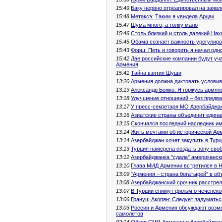
15:49
Баку нервно отреагировал на заявл
15:48
Метаксэ: Таким я увидела Арцах
15:47
Шума много, а толку мало
15:46
Cтоль близкий и столь далекий На
15:45
Обама сознает важность урегулиро
15:43
Форш: Петь и говорить я начал од
15:42
Две российские компании будут уча
Армения
15:41
Тайна взятия Шуши
13:20
Армения должна диктовать условия
13:19
Александр Божко: Я горжусь армян
13:18
Улучшение отношений – без предв
13:17
У пресс-секретаря МО Азербайджа
13:16
Азиатские страны объединит едина
13:15
Скончался последний наследник и
13:14
Жить мечтами об исторической Ар
13:14
Азербайджан хочет закупить в Тур
13:13
Турция намерена создать зону своб
13:12
Азербайджанка "сдала" американск
13:10
Глава МИД Армении встретился в 
13:09
"Армения – страна богатырей" в об
13:08
Азербайджанский срочник расстре
13:07
В Турции снимут фильм о чеченск
13:06
Грануш Акопян: Следует задуматьс
13:03
Россия и Армения обсуждают возм
самолетов
02:14
Обзор СМИ Армении и Азербайджа