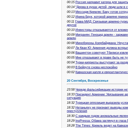
00:15
Россия направит катера для защит
00:14
"Держа в руках детей, люди шли в 
00:13
Мессидж Кремлю: Баку готов сотру
00:12
Ирина Брук, которой армяне прино
00:11
Глава МИД: Связывая армяно-турец
другое
00:10
Инвесторы отказываются от вложе
00:09
Мигранян: Геноцид армян - заржав
армян
00:08
Минобороны Азербайджана: Неуста
00:07
Ли Кван Ю: Армения должна вспрыг
00:06
Вашингтон советуют Тбилиси извле
00:05
Мне отказывают в праве быть не т
00:04
Турки-киприоты выступают за разде
00:03
В Бейруте снова неспокойно
00:02
Кавказская капля и евроатлантиче
20 Сентября, Воскресенье
23:58
Череде фальсификации истории не
18:33
Президент Армении: Увязывание ар
ситуацию
18:32
Турецкая оппозиция выразила усл
18:32
Нетаньяху не признает выводы ко
преступления
18:30
С каждым годом аномальные явлени
18:29
InoPressa: Обама заглянул в глаза
18:28
The Times: Кремль ведет на Кавказ