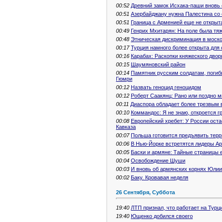
00:52
Древний замок Исхака-паши вновь 
00:51
Азербайджану нужна Палестина со
00:51
Граница с Арменией еще не открыта
00:49
Генрих Мхитарян: На поле была тя
00:48
Этническая дискриминация в моск
00:17
Турция намного более открыта для
00:16
Карабах: Раскопки княжеского двор
00:15
Шаумяновский район
00:14
Памятник русским солдатам, погиб
Гюмри
00:12
Назвать геноцид геноцидом
00:12
Роберт Саакянц: Рано или поздно
00:11
Диаспора обладает более трезвым 
00:10
Коммандос: Я не знаю, откроется г
00:08
Европейский хребет: У России ост
Кавказа
00:07
Польша готовится предъявить терр
00:06
В Нью-Йорке встретятся лидеры Ар
00:05
Баски и армяне: Тайные страницы 
00:04
Освобождение Шуши
00:03
И вновь об армянских корнях Юли
00:02
Баку. Кровавая неделя
26 Сентября, Суббота
19:40
ЛТП признал, что работает на Турц
19:40
Ющенко добился своего