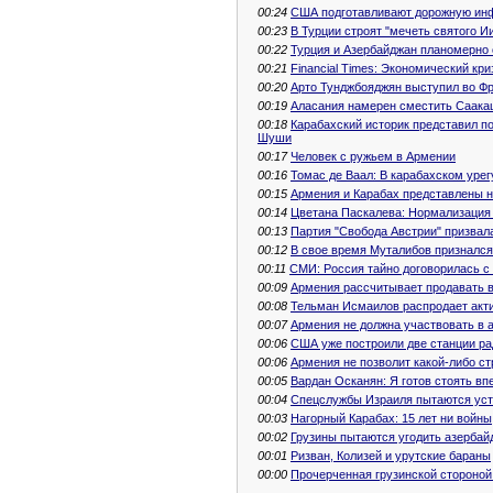
00:24
США подготавливают дорожную инф
00:23
В Турции строят "мечеть святого И
00:22
Турция и Азербайджан планомерно
00:21
Financial Times: Экономический кр
00:20
Арто Тунджбояджян выступил во Фр
00:19
Аласания намерен сместить Саакаш
00:18
Карабахский историк представил по
Шуши
00:17
Человек с ружьем в Армении
00:16
Томас де Ваал: В карабахском уре
00:15
Армения и Карабах представлены н
00:14
Цветана Паскалева: Нормализация
00:13
Партия "Свобода Австрии" призвал
00:12
В свое время Муталибов признался
00:11
СМИ: Россия тайно договорилась с
00:09
Армения рассчитывает продавать в
00:08
Тельман Исмаилов распродает акт
00:07
Армения не должна участвовать в 
00:06
США уже построили две станции ра
00:06
Армения не позволит какой-либо ст
00:05
Вардан Осканян: Я готов стоять в
00:04
Спецслужбы Израиля пытаются уст
00:03
Нагорный Карабах: 15 лет ни войны
00:02
Грузины пытаются угодить азерба
00:01
Ризван, Колизей и урутские бараны
00:00
Прочерченная грузинской стороной