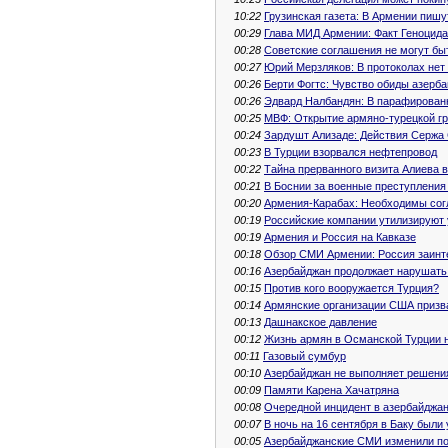
10:22
Грузинская газета: В Армении пиш
00:29
Глава МИД Армении: Факт Геноцида
00:28
Советские соглашения не могут бы
00:27
Юрий Мерзляков: В протоколах нет
00:26
Берти Фогтс: Чувство обиды азерб
00:26
Эдвард Налбандян: В парафирован
00:25
МВФ: Открытие армяно-турецкой гр
00:24
Зардушт Ализаде: Действия Сержа 
00:23
В Турции взорвался нефтепровод
00:22
Тайна прерванного визита Алиева 
00:21
В Боснии за военные преступлени
00:20
Армения-Карабах: Необходимы сог
00:19
Российские компании утилизируют 
00:19
Армения и Россия на Кавказе
00:18
Обзор СМИ Армении: Россия заинт
00:16
Азербайджан продолжает нарушать
00:15
Против кого вооружается Турция?
00:14
Армянские организации США призва
00:13
Дашнакское давление
00:12
Жизнь армян в Османской Турции н
00:11
Газовый сумбур
00:10
Азербайджан не выполняет решени
00:09
Памяти Карена Хачатряна
00:08
Очередной инцидент в азербайджа
00:07
В ночь на 16 сентября в Баку были
00:05
Азербайджанские СМИ изменили п