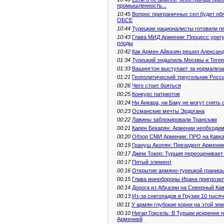
промышленность...
10:45
Вопрос приграничных сел будет об
ОБСЕ
10:44
Турецкие националисты готовили п
10:43
Глава МИД Армении: Процесс урег
плоды
10:42
Как Армен Айвазян решил Алексан
01:34
Турецкий эндшпиль Москвы и Теге
01:33
Вашингтон выступает за нормализ
01:21
Геополитический треугольник Росс
00:26
Чего стоит бояться
00:25
Конкурс патриотов
00:24
Ни Анкара, ни Баку не могут снять
00:23
Османские мечты Эрдогана
00:22
Лавины заблокировали Транскам
00:21
Карен Бекарян: Армении необходим
00:20
Обзор СМИ Армении: ПРО на Кавк
00:19
Грануш Акопян: Президент Армени
00:17
Джем Токер: Турция переоценивает
00:17
Пятый элемент
00:16
Открытие армяно-турецкой границы
00:15
Глава минобороны Ирана пригрозил
00:14
Дорога из Абхазии на Северный Кав
00:13
Из-за снегопадов в Грузии 10 тысяч
00:11
У армян глубокие корни на этой зе
00:10
Нигар Гоксель: В Турции искренне 
Арменией