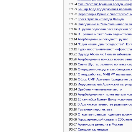
10:54
Сос Саргсян: Армянин всегда найде
10:53
Башар Асад поддерживает налажив
10:52
Переговоры Ирана с "шестеркой", м
10:51
Крест Христа и Звезда Давида
10:50
Наводнение в Стамбуле нанесло з
10:16
В Грузии подорван пассажирский п
10:16
В Ереване может быть задействов
10:14
Азербайджанцы покидают Грузию
10:14
"Одна нация, два государства". Взг
10:12
Турки восстанавливают инфрастру
00:21
Эдуард Абрамян: Нельзя забывать 
00:20
Азербайджан в поисках нового этни
00:19
Савик Шустер заявил о попытке со
00:18
Очередной суицид в азербайджанс
00:17
О недоработках МИД РФ на кавказ
00:16
Обзор СМИ Армении: Брадтке не с
00:15
Иерусалимский Армянский патриар
00:14
Эребуни – уникальное место
00:13
Азербайджан имитирует начало нов
00:12
15 сентября Гранту Динку исполнил
00:11
В Армянском агентстве развития с
00:10
Туманная перспектива
00:09
Открытие границы поднимет армян
00:08
Город армянской славы: к 230-лет
00:07
Армянские ремесла в Москве
00:07
Синдром календаря