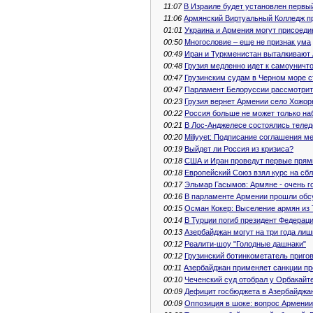
11:07
В Израиле будет установлен первы
11:06
Армянский Виртуальный Колледж пр
01:01
Украина и Армения могут присоеди
00:50
Многословие – еще не признак ума
00:49
Иран и Туркменистан выталкивают
00:48
Грузия медленно идет к самоуничт
00:47
Грузинским судам в Черном море с
00:47
Парламент Белоруссии рассмотрит
00:23
Грузия вернет Армении село Хожор
00:22
Россия больше не может только на
00:21
В Лос-Анджелесе состоялись теле
00:20
Miliyyet: Подписание соглашения м
00:19
Выйдет ли Россия из кризиса?
00:18
США и Иран проведут первые прям
00:18
Европейский Союз взял курс на сб
00:17
Эльмар Гасымов: Армяне - очень 
00:16
В парламенте Армении прошли обс
00:15
Осман Кокер: Выселение армян из Т
00:14
В Турции погиб президент Федерац
00:13
Азербайджан могут на три года лиш
00:12
Реалити-шоу "Голодные дашнаки"
00:12
Грузинский ботинкометатель приго
00:11
Азербайджан применяет санкции пр
00:10
Чеченский суд отобрал у Орбакайт
00:09
Дефицит госбюджета в Азербайджа
00:09
Оппозиция в шоке: вопрос Армении