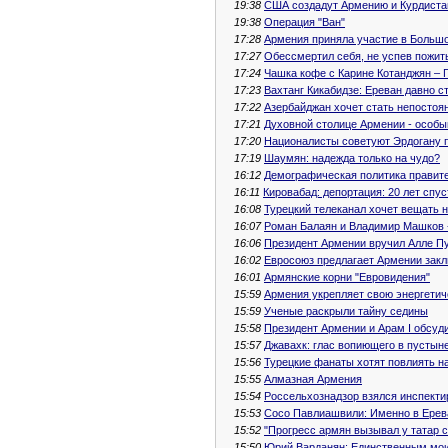
19:38
США создадут Армению и Курдиста
19:38
Операция "Ван"
17:28
Армения приняла участие в Больш
17:27
Обессмертил себя, не успев пожи
17:24
Чашка кофе с Карине Котанджян – 
17:23
Вахтанг Кикабидзе: Ереван давно с
17:22
Азербайджан хочет стать непосто
17:21
Духовной столице Армении - особы
17:20
Националисты советуют Эрдогану 
17:19
Шаумян: надежда только на чудо?
16:12
Демографическая политика правит
16:11
Кировабад: депортация: 20 лет спус
16:08
Турецкий телеканал хочет вещать 
16:07
Роман Балаян и Владимир Машков - 
16:06
Президент Армении вручил Алле П
16:02
Евросоюз предлагает Армении закл
16:01
Армянские корни "Евровидения"
15:59
Армения укрепляет свою энергетич
15:59
Ученые раскрыли тайну седины
15:58
Президент Армении и Арам I обсуд
15:57
Джавахк: глас вопиющего в пустын
15:56
Турецкие фанаты хотят повлиять 
15:55
Алмазная Армения
15:54
Россельхознадзор взялся инспект
15:53
Сосо Павлиашвили: Именно в Ерева
15:52
"Прогресс армян вызывал у татар с
15:50
Юрий Варданян: Единственным мои