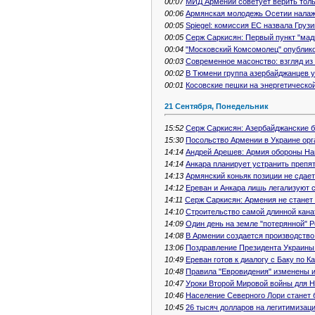
00:07
МИД Армении советует верить тол
00:06
Армянская молодежь Осетии налаж
00:05
Spiegel: комиссия ЕС назвала Груз
00:05
Серж Саркисян: Первый пункт "мад
00:04
"Московский Комсомолец" опублик
00:03
Современное масонство: взгляд из
00:02
В Тюмени группа азербайджанцев 
00:01
Косовские пешки на энергетическо
21 Сентября, Понедельник
15:52
Серж Саркисян: Азербайджанские б
15:30
Посольство Армении в Украине орг
14:14
Андрей Арешев: Армия обороны На
14:14
Анкара планирует устранить препя
14:13
Армянский коньяк позиции не сдает
14:12
Ереван и Анкара лишь легализуют 
14:11
Серж Саркисян: Армения не станет 
14:10
Строительство самой длинной кана
14:09
Один день на земле "потерянной" 
14:08
В Армении создается производство
13:06
Поздравление Президента Украины
10:49
Ереван готов к диалогу с Баку по К
10:48
Правила "Евровидения" изменены и
10:47
Уроки Второй Мировой войны для Н
10:46
Население Северного Лори станет
10:45
26 тысяч долларов на легитимизац