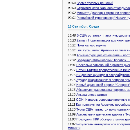
00:04
Время трезвых решений
00:03
Строительство Nabucco откладыва
00:02
Министр Диаспоры Армении принял
00:01
Российский туроператор “Натали т
16 Сентября, Среда
15:48
В США установят памятную доску в
15:23
Zaman: Нормализация армяно-туре
15:21
Пока железо горячо
15:21
Гия Хухашвили: Армения является 
15:20
Армяно-турецкие отношения – част
12:32
Владимир Жириновский: Карабах – 
11:31
Несколько замечаний в рамках диск
11:17
Поти и Батуми превратились в Вен
11:16
Ни дня без суицида в азербайджан
11:15
Эдуард Шармазанов: В вопросе ар
11:14
Новый армянский сериал "Спецназ
11:13
Абхазская православная церковь з
11:12
Анкара снова хитрит
11:11
ООН: Израиль совершал военные пр
11:11
Как повлияет на Армению российск
11:10
Турки США пытаются примириться
11:09
Армянские и греческие здания в Т
11:08
Президент НКР обсудил с министро
11:07
Результаты антикризисной програм
министр