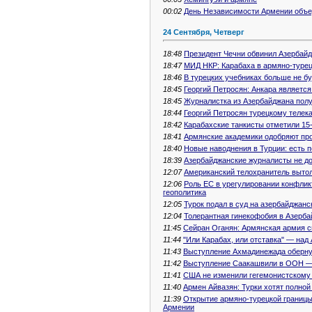
00:02
День Независимости Армении объ
24 Сентября, Четверг
18:48
Президент Чечни обвинил Азербайд
18:47
МИД НКР: Карабаха в армяно-турец
18:46
В турецких учебниках больше не б
18:45
Георгий Петросян: Анкара являетс
18:45
Журналистка из Азербайджана полу
18:44
Георгий Петросян турецкому телек
18:42
Карабахские танкисты отметили 15-
18:41
Армянские академики одобряют пр
18:40
Новые наводнения в Турции: есть 
18:39
Азербайджанские журналисты не д
12:07
Американский телохранитель вытол
12:06
Роль ЕС в урегулировании конфлик
геополитика
12:05
Турок подал в суд на азербайджан
12:04
Толерантная гинекофобия в Азерб
11:45
Сейран Оганян: Армянская армия с
11:44
"Или Карабах, или отставка" — над
11:43
Выступление Ахмадинежада оберн
11:42
Выступление Саакашвили в ООН — 
11:41
США не изменили гегемонистскому 
11:40
Армен Айвазян: Турки хотят полно
11:39
Открытие армяно-турецкой границы
Армении