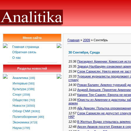
Меню сайта
Главная
»
2009
»
Сентябрь
Главная страница
Обратная связь
30 Сентября, Среда
О нас
15:36
Президент Армении: Комиссия исто
15:35
Эдвард Налбандян ознакомил армя
Разделы новостей
15:34
Серж Саркисян: Никто меня не зас
15:33
Турецкие журналисты продолжают о
Аналитика
[166]
страну
Интервью
[560]
14:30
Роман Балаян: Армяно-турецкий ди
Культура
[1586]
14:12
Андрей Арешев: Принятие Армении
Спорт
13:47
Карине Тер-Саакян: Европа не рез
[2558]
13:06
Юристы из Армении и диаспоры за
Общество
[763]
армян
Новости
[30593]
13:05
Айк Демоян: Попытка опровержени
Обзор СМИ
[36362]
12:57
Серж Саркисян не допустит спекул
НКР
Политобозрение
[480]
12:50
В Желтых Водах открылась армянс
Экономика
[4719]
12:48
Арсен Аваков посетит Ереван в сер
Наука
[1795]