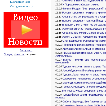
12:27
Семнеби в Баку: ЕС поддерживает
Библиотека
[414]
12:26
У Порошенко забирают землю
Сотрудничество
[3]
12:12
Филипп Гордон: "Без предусловий" 
11:58
Россия торопится построить иранс
11:37
Обрыв электропровода на юге Азер
11:36
Вопрос Геноцида – нависший над Т
11:35
В Турции у 504 студентов обнаружи
11:17
Армения отвечает Азербайджану в 
11:16
Ссора на юге Москвы закончилась 
11:15
Армен Смбатян: Армения не предст
00:22
Олег Габриелян: Руководство Арме
00:21
Принявшие ислам армяне Турции о
00:19
Хиллари Клинтон: Армяно-америка
Загрузка...
00:18
Римма Варжапетян: Если учесть оп
Погода
,
Новости
, загрузка...
земли Арцаха
00:17
Эксперт: присутствие России весь
отношений
00:16
Турция не хочет платить штраф "Га
00:15
Азербайджанский снайпер ранил м
00:15
Турция: Лазы тоже хотят свою "ини
00:14
Слаженное тявканье на суровое п
00:12
Мессидж Армении оказал воздейст
00:12
Генсек ОИК рад установлению доб
00:11
InoPressa: Новая резервная валюта
00:10
Турецкий журналист представляет 
городах
00:09
Сибель Эдмондс: Бен Ладены сотр
00:08
С трибуны Генассамблеи ООН Эдва