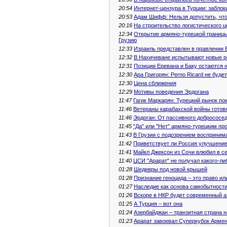
20:54
Интернет-цензура в Турции: забло
20:53
Адам Шифф: Нельзя допустить, чт
20:16
На строительство логистического ц
12:34
Открытие армяно-турецкой границы
Грузию
12:33
Израиль представлен в правлении 
12:32
В Нахичеване испытывают новые 
12:31
Позиции Еревана и Баку остаются
12:30
Ара Григорян: Perno Ricard не буде
12:30
Цена сближения
12:29
Мотивы поведения Эрдогана
11:47
Гагик Маркарян: Турецкий рынок п
11:46
Ветераны карабахской войны готовя
11:46
Эрдоган: От пассивного добрососе
11:45
"Да" или "Нет" армяно-турецким пр
11:43
В Грузии с подозрением восприним
11:42
Приветствует ли Россия улучшени
11:41
Майкл Джексон из Сочи влюбил в с
11:40
ЦСИ "Арарат" не получал какого-ли
01:28
Шедевры под новой крышей
01:28
Признание геноцида – это право ил
01:27
Наследие как основа самобытности
01:26
Вскоре в НКР будет современный а
01:25
А Турция – вот она
01:24
Азербайджан – транзитная страна н
01:23
Арарат завоевал Суперкубок Арме