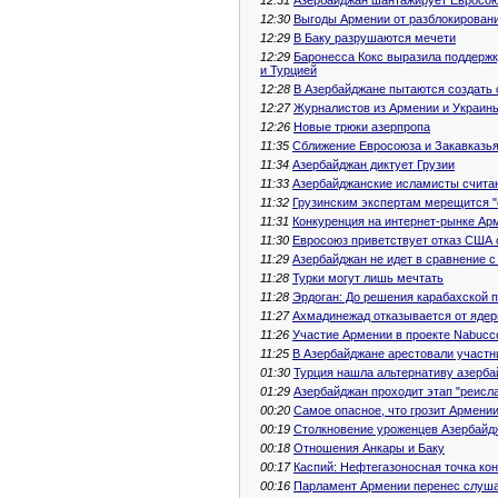
12:30
Выгоды Армении от разблокировани
12:29
В Баку разрушаются мечети
12:29
Баронесса Кокс выразила поддерж
и Турцией
12:28
В Азербайджане пытаются создать
12:27
Журналистов из Армении и Украины
12:26
Новые трюки азерпропа
11:35
Сближение Евросоюза и Закавказья
11:34
Азербайджан диктует Грузии
11:33
Азербайджанские исламисты счита
11:32
Грузинским экспертам мерещится 
11:31
Конкуренция на интернет-рынке Ар
11:30
Евросоюз приветствует отказ США 
11:29
Азербайджан не идет в сравнение с
11:28
Турки могут лишь мечтать
11:28
Эрдоган: До решения карабахской 
11:27
Ахмадинежад отказывается от ядер
11:26
Участие Армении в проекте Nabucc
11:25
В Азербайджане арестовали участни
01:30
Турция нашла альтернативу азерб
01:29
Азербайджан проходит этап "реисл
00:20
Самое опасное, что грозит Армени
00:19
Столкновение уроженцев Азербайдж
00:18
Отношения Анкары и Баку
00:17
Каспий: Нефтегазоносная точка ко
00:16
Парламент Армении перенес слуша