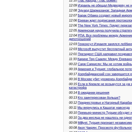
12:10
Глас народа - глас божий?
12:09
Израиль не обещал Медведеву не н
12:08
Эдуард Шармазанов: Западная Арме
12:07
Барак Обама создает новый мироп
12:06
Ереван ждет подписания протоколо
12:06
The New York Times: Грядет переза
12:05
Армянская наука получила стратег
12:04
РПА: Все проблемы между Армение
дипотношений
12:03
Генконсул Израиля занялся лоббин
12:03
Microsoft выпустит бесплатный ант
12:01
Президент США направил поздравл
11:33
Карине Тер-Саакян: Между Ереван
00:22
Сарж Саркисян: Мы не хотим войны,
00:19
Армения и Турция: глобальное пот
00:17
Азербайджанский сон завершится 
00:16
В Москве убит уроженец Азербайд
00:15
Если в Кремле не возьмутся за ум
катастрофа
00:14
В ожидании решения
00:13
Кто заинтересован больше?
00:12
Приднестровье и Нагорный Карабах
00:11
Мы вернулись в Кашатаг навсегда
00:10
Премьер-министр Турции обсудит 
00:10
За два месяца не нашлось ни одно
00:09
Milliyet: Турция признает независи
00:08
Акоп Чакрян: Просмотр футбольног