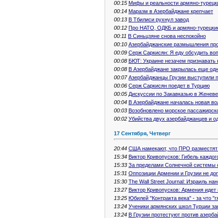
00:15
Мифы и реальности армяно-турецк
00:14
Маразм в Азербайджане крепчает
00:13
В Тбилиси рухнул завод
00:12
Про НАТО, ОДКБ и армяно-турецки
00:11
В Синьцзяне снова неспокойно
00:10
Азербайджанские размышления про
00:09
Серж Саркисян: Я еду обсудить во
00:08
БЮТ: Украине незачем признавать 
00:08
В Азербайджане закрылась еще од
00:07
Азербайджанцы Грузии выступили п
00:06
Серж Саркисян поедет в Турцию
00:05
Дискуссии по Закавказью в Женеве
00:04
В Азербайджане началась новая во
00:03
Возобновлено морское пассажирск
00:02
Убийства двух азербайджанцев и од
17 Сентября, Четверг
20:44
США намекают, что ПРО разместят
15:34
Виктор Кривопусков: Гибель каждог
15:33
За пределами Солнечной системы 
15:31
Оппозиции Армении и Грузии не до
15:30
The Wall Street Journal: Израиль на
13:27
Виктор Кривопусков: Армения идет
13:25
Юбилей "Контракта века" - за что "
13:24
Ученики армянских школ Турции за
13:24
В Грузии протестуют против азерб