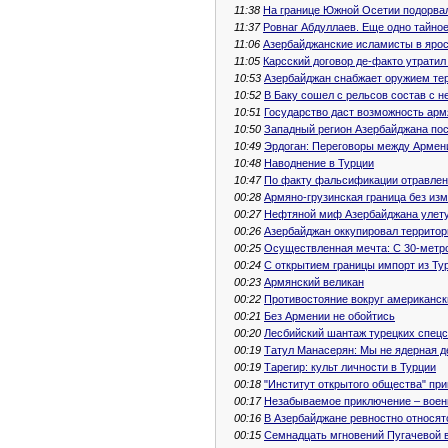
11:38
На границе Южной Осетии подорва
11:37
Ровнаг Абдуллаев. Еще одно тайно
11:06
Азербайджанские исламисты в ярос
11:05
Карсский договор де-факто утратил
10:53
Азербайджан снабжает оружием те
10:52
В Баку сошел с рельсов состав с 
10:51
Государство даст возможность арм
10:50
Западный регион Азербайджана пос
10:49
Эрдоган: Переговоры между Армен
10:48
Наводнение в Турции
10:47
По факту фальсификации отравлен
00:28
Армяно-грузинская граница без из
00:27
Нефтяной миф Азербайджана улет
00:26
Азербайджан оккупировал территор
00:25
Осуществленная мечта: С 30-метр
00:24
С открытием границы импорт из Ту
00:23
Армянский великан
00:22
Противостояние вокруг американс
00:21
Без Армении не обойтись
00:20
Лесбийский шантаж турецких спец
00:19
Татул Манасерян: Мы не ядерная 
00:19
Тарегир: культ личности в Турции
00:18
"Институт открытого общества" пр
00:17
Незабываемое приключение – воен
00:16
В Азербайджане ревностно относят
00:15
Семнадцать мгновений Пугачевой 