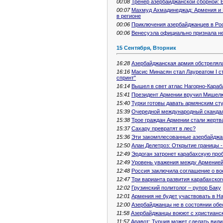
00:08
Тренер азербайджанской сборной: 
00:07
Махмуд Ахмадинеджад: Армения и 
в регионе
00:06
Приключения азербайджанцев в Рос
00:06
Венесуэла официально признала н
15 Сентября, Вторник
16:28
Азербайджанская армия обстрелял
16:16
Масис Минасян стал Лауреатом I 
спринт"
16:14
Вышел в свет атлас Нагорно-Караб
15:41
Президент Армении вручил Мишелю
15:40
Турки готовы давать армянским ст
15:39
Очередной международный скандал
15:38
Трое граждан Армении стали жертв
15:37
Сахару превратят в лес?
15:36
Эти закомплесованные азербайдж
12:50
Алан Делетроз: Открытие границы 
12:49
Эрдоган затронет карабахскую пр
12:49
Уровень уважения между Арменией 
12:48
Россия заключила соглашение о во
12:47
Три варианта развития карабахског
12:02
Грузинский политолог – рупор Баку
12:01
Армения не будет участвовать в Н
12:00
Азербайджанцы не в состоянии об
11:58
Азербайджанцы воюют с христианск
11:57
Аравот: Турция может сделать вид