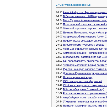
27 Сентября, Воскресенье
16:33
Associated press: Армяно-турецкие
14:16
В Европе начиная с 2010 года ввод
14:14
Матч Турция - Армения начнется в
14:13
Политический фарс на грузинский 
14:12
Женский хор монастырского компле
14:10
Цветана Паскалева: Когда я была 
14:07
Американский миллиардер Аллен Ст
14:06
Почему резко сокращается экспорт
14:03
Письмо моему турецкому соседу
14:02
Фонд Zeit объявляет конкурс для ж
14:01
Армянской общине Тбилиси необх
13:59
Шеварднадзе: размещение баз США 
13:57
Как преобразовать общество: вера 
13:54
"Заговор молчания" вокруг богатст
13:52
Руслан Байсаров написал статью в
13:50
Действия Румынии могут уменьшит
13:49
Не преступивший черту
09:50
ООН на пороге трансформаций
09:49
США хотят нарушить статус-кво в 
09:48
В Китае обнаружен "горючий лед"
01:09
Россия отказалась от размещения 
00:54
Азербайджан может заработать на 
00:54
У Украины появилась новая пробл
00:53
Пентагон планирует разместить в 