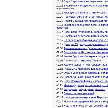
10:23
Серж Саркисян и Хиллари Клинтон 
10:22
В Армении и Турции есть силы, кот
нормализации
10:21
Урок дипломатии от стамбульского
10:20
Президент Армении ответил критик
10:19
Режим Саакашвили продолжает мс
10:18
Мировое сообщество должно высказ
сорвутся
10:17
Российский сторожевой корабль пр
10:16
В Армении будут собирать внедоро
10:16
На севере Азербайджана селевые п
10:15
Дмитрий Медведев направил поздр
09:50
Армения отмечает День независим
09:48
Эпоха Флоры Нахшкарян: Армянска
01:05
Фильм Арутюна Хачатряна получил 
01:04
Печальная статистика Турции
01:03
Какие опасности подстерегают по 
01:02
Глава МИД Нагорного Карабаха при
00:27
Обама укладывает Азербаши под И
00:26
Борьба за нефть и газ Каспия обос
00:25
Серж Саркисян: Куда мы идем? Лич
00:22
Миллиард долларов на систему П
00:20
Когда дело дойдет до меджлиса...
00:19
Время трезвых решений
00:18
Неспортивные откровения Берти Фо
00:17
Москва заподозрила Тбилиси в тер
00:16
Нефть иранских аятолл бережет бр