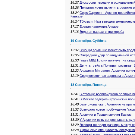
18:27
Дискуссии перешли в официальны
18:26
Пентагон хочет включить русские 
18:24
Серж Саркисян: Армяно-российское
Кавказе
18:24
Тбилиси: Нам выгодны американск
17:17
Ереван напомнил Анкаре
17:16
Эрдоган наврал с три короба
19 Сентября, Суббота
12:37
Геноцид армян не может быть пред
12:35
Очередной удар по надуманной ис
12:33
Глава МВД Грузии погуляет на сва
12:31
Депутат сейма Польши призывает Б
12:22
Андраник Мигранян: Армения полу
12:19
Среднемесячная зарплата в Армени
18 Сентября, Пятница
16:41
В столице Азербайджана полиция р
16:41
В Москве задержан грузинский вор 
16:40
Баку снова лжет: Армению не при
13:32
Возможно новое пробуждение "скры
13:31
Армения и Турция меняют Кавказ
13:30
У Армении есть вопрос защиты кул
13:29
Эксперт не видит разницы между н
13:28
Украинские специалисты обслужив
12:31
Азербайджан шантажирует Евросо