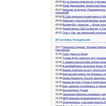
00:09
Из-за кризиса количество отдыхаю
00:08
Юрий Джоркаефф: Армянский брилл
00:07
Армения за неделю: Панармянское 
отношений
00:06
В США признали независимость Ю
00:05
Армения и Нагорный Карабах имеют
00:04
Возликуйте, пращуры, – Шуши осво
00:02
Новый ферзь США на Каспии, в Сре
00:01
Сказ о том, как армянский политол
28 Сентября, Понедельник
16:17
Немецкое издание: Хиллари Клинто
Протоколов
15:42
План удара по Ирану
15:41
Турция будет помогать мусульмана
15:41
С какими опасностями связан изра
15:40
В Азербайджане затоплено более 2
15:39
Анкара ответила на ноту протеста
15:38
Британский пряник для Еревана и 
15:38
Ирина Хакамада: Россия заинтерес
15:37
Какова же роль Турции в переговор
15:36
Баку намерен потребовать от Анка
15:35
Беспорядки в Турции
15:34
Чиновники Армении осваивают нов
15:33
МИД Армении проинформирует об а
14:23
Определились участники проекта 