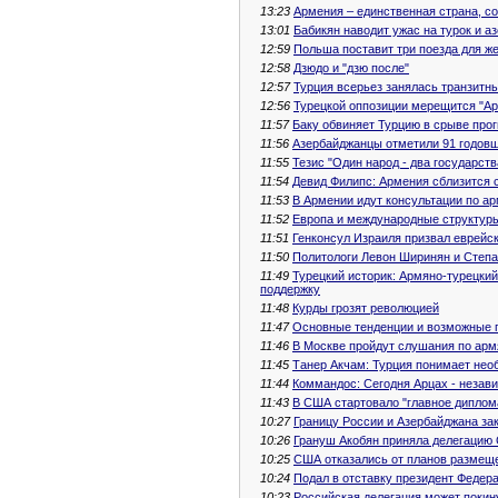
13:23
Армения – единственная страна, с
13:01
Бабикян наводит ужас на турок и а
12:59
Польша поставит три поезда для ж
12:58
Дзюдо и "дзю после"
12:57
Турция всерьез занялась транзит
12:56
Турецкой оппозиции мерещится "А
11:57
Баку обвиняет Турцию в срыве про
11:56
Азербайджанцы отметили 91 годовщ
11:55
Тезис "Один народ - два государст
11:54
Девид Филипс: Армения сблизится с
11:53
В Армении идут консультации по а
11:52
Европа и международные структуры
11:51
Генконсул Израиля призвал еврейс
11:50
Политологи Левон Ширинян и Степа
11:49
Турецкий историк: Армяно-турецки
поддержку
11:48
Курды грозят революцией
11:47
Основные тенденции и возможные п
11:46
В Москве пройдут слушания по арм
11:45
Танер Акчам: Турция понимает нео
11:44
Коммандос: Сегодня Арцах - незав
11:43
В США стартовало "главное диплом
10:27
Границу России и Азербайджана за
10:26
Грануш Акобян приняла делегацию
10:25
США отказались от планов размещ
10:24
Подал в отставку президент Федер
10:23
Российская делегация может поки