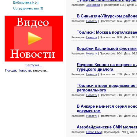
Библиотека
[414]
Категория:
Экономика
| Просмотров: 814 | Дата:
0
Сотрудничество
[3]
В Синьцзян-Уйгурском район
Категория:
Новости
| Просмотров: 804 | Дата:
03.
Тбилиси: Москва подталкива
Категория:
Новости
| Просмотров: 860 | Дата:
03.
Корабли Каспийской флотилии
Категория:
Новости
| Просмотров: 954 | Дата:
03.
Лоуренс Кеннон на встрече с
Загрузка...
турецкого диалога
Погода
,
Новости
, загрузка...
Категория:
Новости
| Просмотров: 730 | Дата:
03.
Тбилиси отверг предложение 
регионального
Категория:
Новости
| Просмотров: 748 | Дата:
03.
В Анкаре начнется серия ко
документам
Категория:
Новости
| Просмотров: 715 | Дата:
03.
Азербайджанские СМИ молчат 
Категория:
Обзор СМИ
| Просмотров: 769 | Дата: