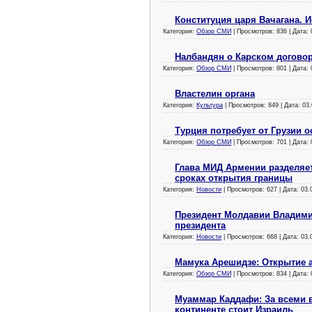
Конституция царя Вачагана. 
Категория:
Обзор СМИ
| Просмотров: 836 | Дата:
Налбандян о Карском договор
Категория:
Обзор СМИ
| Просмотров: 801 | Дата:
Властелин органа
Категория:
Культура
| Просмотров: 849 | Дата:
03.
Турция потребует от Грузии 
Категория:
Обзор СМИ
| Просмотров: 701 | Дата:
Глава МИД Армении разделяет
сроках открытия границы
Категория:
Новости
| Просмотров: 627 | Дата:
03.
Президент Молдавии Владимир
президента
Категория:
Новости
| Просмотров: 668 | Дата:
03.
Мамука Арешидзе: Открытие 
Категория:
Обзор СМИ
| Просмотров: 834 | Дата:
Муаммар Каддафи: За всеми
континенте стоит Израиль