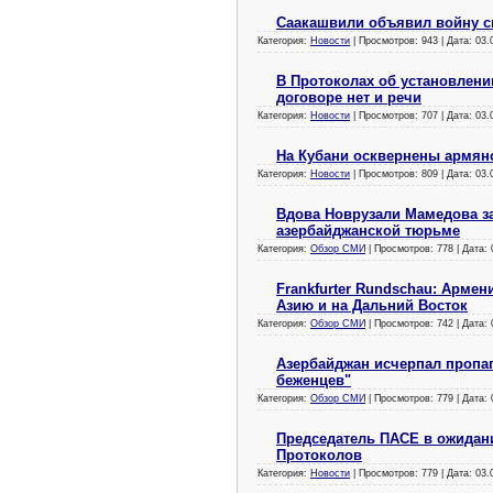
Саакашвили объявил войну 
Категория:
Новости
| Просмотров: 943 | Дата:
03.
В Протоколах об установлени
договоре нет и речи
Категория:
Новости
| Просмотров: 707 | Дата:
03.
На Кубани осквернены армян
Категория:
Новости
| Просмотров: 809 | Дата:
03.
Вдова Новрузали Мамедова за
азербайджанской тюрьме
Категория:
Обзор СМИ
| Просмотров: 778 | Дата:
Frankfurter Rundschau: Арме
Азию и на Дальний Восток
Категория:
Обзор СМИ
| Просмотров: 742 | Дата:
Азербайджан исчерпал пропаг
беженцев"
Категория:
Обзор СМИ
| Просмотров: 779 | Дата:
Председатель ПАСЕ в ожидан
Протоколов
Категория:
Новости
| Просмотров: 779 | Дата:
03.