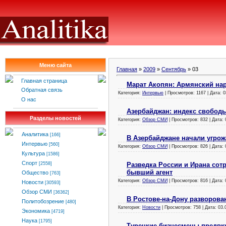
Меню сайта
Главная
»
2009
»
Сентябрь
»
03
Главная страница
Марат Акопян: Армянский на
Обратная связь
Категория:
Интервью
| Просмотров: 1167 | Дата:
0
О нас
Азербайджан: индекс свободы
Разделы новостей
Категория:
Обзор СМИ
| Просмотров: 832 | Дата:
Аналитика
[166]
В Азербайджане начали угрож
Интервью
[560]
Категория:
Обзор СМИ
| Просмотров: 826 | Дата:
Культура
[1586]
Спорт
Разведка России и Ирана сот
[2558]
бывший агент
Общество
[763]
Категория:
Обзор СМИ
| Просмотров: 816 | Дата:
Новости
[30593]
Обзор СМИ
[36362]
В Ростове-на-Дону разворова
Политобозрение
[480]
Категория:
Новости
| Просмотров: 758 | Дата:
03.
Экономика
[4719]
Наука
[1795]
Турецкие бизнесмены предвк