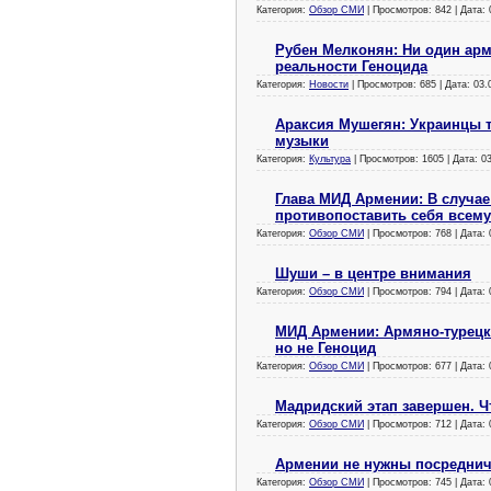
Категория:
Обзор СМИ
| Просмотров: 842 | Дата:
Рубен Мелконян: Ни один арм
реальности Геноцида
Категория:
Новости
| Просмотров: 685 | Дата:
03.
Араксия Мушегян: Украинцы 
музыки
Категория:
Культура
| Просмотров: 1605 | Дата:
0
Глава МИД Армении: В случае
противопоставить себя всем
Категория:
Обзор СМИ
| Просмотров: 768 | Дата:
Шуши – в центре внимания
Категория:
Обзор СМИ
| Просмотров: 794 | Дата:
МИД Армении: Армяно-турецк
но не Геноцид
Категория:
Обзор СМИ
| Просмотров: 677 | Дата:
Мадридский этап завершен. 
Категория:
Обзор СМИ
| Просмотров: 712 | Дата:
Армении не нужны посреднич
Категория:
Обзор СМИ
| Просмотров: 745 | Дата: