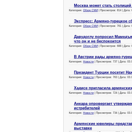
Москва может стать столицей
Категория:
Обзор СМИ
| Просмотров: 814 | Дата:
Экспресс: Армяно-турецкое с
Категория:
Обзор СМИ
| Просмотров: 761 | Дата:
Давудоглу попросил Мамедъя
что он и не беспокоится
Категория:
Обзор СМИ
| Просмотров: 688 | Дата:
В Австрии рады армяно-туре
Категория:
Новости
| Просмотров: 737 | Дата:
03.
Президент Турции посетит На
Категория:
Новости
| Просмотров: 763 | Дата:
03.
Хадисе пригласила армянски
Категория:
Новости
| Просмотров: 724 | Дата:
03.
Анкара опровергает утвержден
истребителей
Категория:
Новости
| Просмотров: 734 | Дата:
03.
Армянские ювелиры предста
выставке