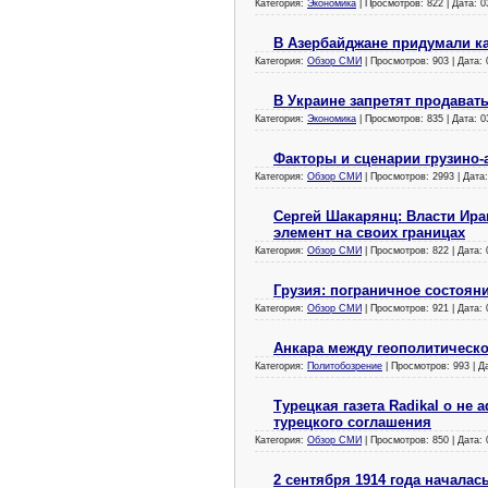
Категория:
Экономика
| Просмотров: 822 | Дата:
0
В Азербайджане придумали к
Категория:
Обзор СМИ
| Просмотров: 903 | Дата:
В Украине запретят продават
Категория:
Экономика
| Просмотров: 835 | Дата:
0
Факторы и сценарии грузино-
Категория:
Обзор СМИ
| Просмотров: 2993 | Дата
Сергей Шакарянц: Власти Ира
элемент на своих границах
Категория:
Обзор СМИ
| Просмотров: 822 | Дата:
Грузия: пограничное состоян
Категория:
Обзор СМИ
| Просмотров: 921 | Дата:
Анкара между геополитическ
Категория:
Политобозрение
| Просмотров: 993 | Д
Турецкая газета Radikal о н
турецкого соглашения
Категория:
Обзор СМИ
| Просмотров: 850 | Дата:
2 сентября 1914 года начала