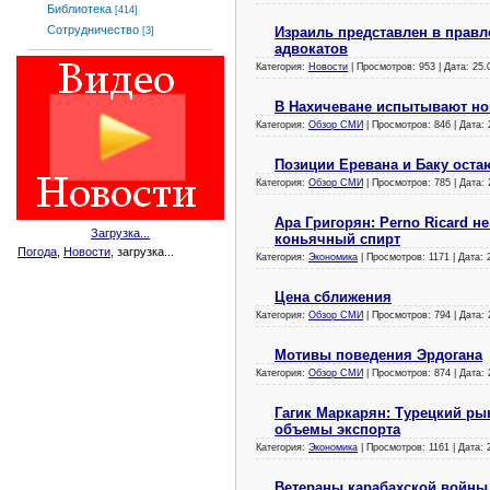
Библиотека
[414]
Сотрудничество
Израиль представлен в прав
[3]
адвокатов
Категория:
Новости
| Просмотров: 953 | Дата:
25.
В Нахичеване испытывают н
Категория:
Обзор СМИ
| Просмотров: 846 | Дата:
Позиции Еревана и Баку ост
Категория:
Обзор СМИ
| Просмотров: 785 | Дата:
Ара Григорян: Perno Ricard не
Загрузка...
коньячный спирт
Погода
,
Новости
, загрузка...
Категория:
Экономика
| Просмотров: 1171 | Дата:
Цена сближения
Категория:
Обзор СМИ
| Просмотров: 794 | Дата:
Мотивы поведения Эрдогана
Категория:
Обзор СМИ
| Просмотров: 874 | Дата:
Гагик Маркарян: Турецкий р
объемы экспорта
Категория:
Экономика
| Просмотров: 1161 | Дата:
Ветераны карабахской войны 