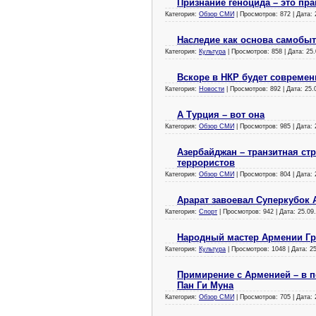
Признание геноцида – это пр
Категория:
Обзор СМИ
| Просмотров: 872 | Дата:
Наследие как основа самобыт
Категория:
Культура
| Просмотров: 858 | Дата:
25.
Вскоре в НКР будет совреме
Категория:
Новости
| Просмотров: 892 | Дата:
25.
А Турция – вот она
Категория:
Обзор СМИ
| Просмотров: 985 | Дата:
Азербайджан – транзитная ст
террористов
Категория:
Обзор СМИ
| Просмотров: 804 | Дата:
Арарат завоевал Суперкубок
Категория:
Спорт
| Просмотров: 942 | Дата:
25.09
Народный мастер Армении Гр
Категория:
Культура
| Просмотров: 1048 | Дата:
2
Примирение с Арменией – в п
Пан Ги Муна
Категория:
Обзор СМИ
| Просмотров: 705 | Дата: