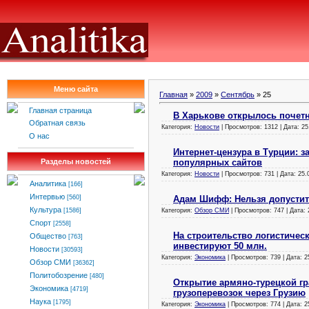
Меню сайта
Главная
»
2009
»
Сентябрь
»
25
Главная страница
В Харькове открылось почет
Обратная связь
Категория:
Новости
| Просмотров: 1312 | Дата:
25
О нас
Интернет-цензура в Турции: 
популярных сайтов
Разделы новостей
Категория:
Новости
| Просмотров: 731 | Дата:
25.
Аналитика
[166]
Интервью
Адам Шифф: Нельзя допустит
[560]
Культура
Категория:
Обзор СМИ
| Просмотров: 747 | Дата:
[1586]
Спорт
[2558]
На строительство логистическ
Общество
[763]
инвестируют 50 млн.
Новости
[30593]
Категория:
Экономика
| Просмотров: 739 | Дата:
2
Обзор СМИ
[36362]
Политобозрение
[480]
Открытие армяно-турецкой гр
Экономика
[4719]
грузоперевозок через Грузию
Наука
[1795]
Категория:
Экономика
| Просмотров: 774 | Дата:
2