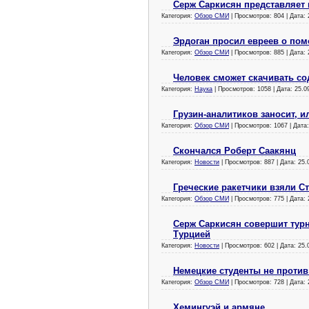
Серж Саркисян представляет
Категория:
Обзор СМИ
| Просмотров: 804 | Дата:
Эрдоган просил евреев о по
Категория:
Обзор СМИ
| Просмотров: 885 | Дата:
Человек сможет скачивать со
Категория:
Наука
| Просмотров: 1058 | Дата:
25.0
Грузин-аналитиков заносит, 
Категория:
Обзор СМИ
| Просмотров: 1067 | Дата
Скончался Роберт Саакянц
Категория:
Новости
| Просмотров: 887 | Дата:
25.
Греческие ракетчики взяли С
Категория:
Обзор СМИ
| Просмотров: 775 | Дата:
Серж Саркисян совершит турн
Турцией
Категория:
Новости
| Просмотров: 602 | Дата:
25.
Немецкие студенты не против 
Категория:
Обзор СМИ
| Просмотров: 728 | Дата:
Хемингуэй и армяне