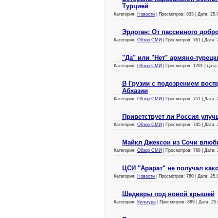
Турцией
Категория:
Новости
| Просмотров: 833 | Дата:
25.
Эрдоган: От пассивного добр
Категория:
Обзор СМИ
| Просмотров: 761 | Дата:
"Да" или "Нет" армяно-турец
Категория:
Обзор СМИ
| Просмотров: 1291 | Дата
В Грузии с подозрением вос
Абхазии
Категория:
Обзор СМИ
| Просмотров: 751 | Дата:
Приветствует ли Россия улу
Категория:
Обзор СМИ
| Просмотров: 745 | Дата:
Майкл Джексон из Сочи влюби
Категория:
Обзор СМИ
| Просмотров: 768 | Дата:
ЦСИ "Арарат" не получал как
Категория:
Новости
| Просмотров: 760 | Дата:
25.
Шедевры под новой крышей
Категория:
Культура
| Просмотров: 889 | Дата:
25.