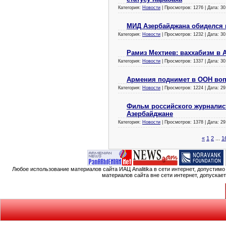
Категория:
Новости
| Просмотров: 1276 | Дата:
30
МИД Азербайджана обиделся 
Категория:
Новости
| Просмотров: 1232 | Дата:
30
Рамиз Мехтиев: ваххабизм в 
Категория:
Новости
| Просмотров: 1337 | Дата:
30
Армения поднимет в ООН воп
Категория:
Новости
| Просмотров: 1224 | Дата:
29
Фильм российского журналист
Азербайджане
Категория:
Новости
| Просмотров: 1378 | Дата:
29
«
1
2
...
1
Любое использование материалов сайта ИАЦ Analitika в сети интернет, допустим
материалов сайта вне сети интернет, допускае