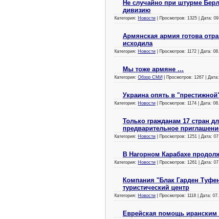
Не случайно при штурме Бер
дивизию
Категория:
Новости
| Просмотров: 1325 | Дата:
09
Армянская армия готова отра
исходила
Категория:
Новости
| Просмотров: 1172 | Дата:
08
Мы тоже армяне …
Категория:
Обзор СМИ
| Просмотров: 1267 | Дата
Украина опять в "престижной
Категория:
Новости
| Просмотров: 1174 | Дата:
08
Только гражданам 17 стран д
предварительное приглашени
Категория:
Новости
| Просмотров: 1251 | Дата:
07
В Нагорном Карабахе продол
Категория:
Новости
| Просмотров: 1261 | Дата:
07
Компания "Блак Гарден Туфен
туристический центр
Категория:
Новости
| Просмотров: 1118 | Дата:
07
Еврейская помощь иранским