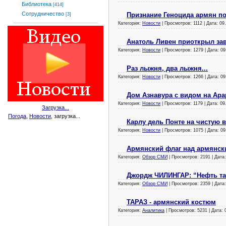
Библиотека
[414]
Сотрудничество
Признание Геноцида армян по
[3]
Категория:
Новости
| Просмотров: 1112 | Дата:
09
Анатоль Ливен приоткрыл за
Категория:
Новости
| Просмотров: 1279 | Дата:
09
Раз лыжня, два лыжня...
Категория:
Новости
| Просмотров: 1266 | Дата:
09
Дом Азнавура с видом на Ара
Категория:
Новости
| Просмотров: 1179 | Дата:
09
Загрузка...
Погода
,
Новости
, загрузка...
Карлу дель Понте на чистую 
Категория:
Новости
| Просмотров: 1075 | Дата:
09
Армянский флаг над армянс
Категория:
Обзор СМИ
| Просмотров: 2191 | Дата
Джордж ЧИЛИНГАР: “Нефть там
Категория:
Обзор СМИ
| Просмотров: 2359 | Дата
ТАРАЗ - армянский костюм
Категория:
Аналитика
| Просмотров: 5231 | Дата: