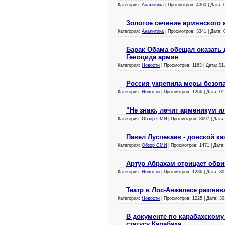
Категория:
Аналитика
| Просмотров: 4360 | Дата:
Золотое сечение армянского 
Категория:
Аналитика
| Просмотров: 3341 | Дата:
Барак Обама обещал оказать 
Геноцида армян
Категория:
Новости
| Просмотров: 1163 | Дата:
01
Россия укрепила меры безопа
Категория:
Новости
| Просмотров: 1266 | Дата:
01
“Не знаю, лечит арменикум ил
Категория:
Обзор СМИ
| Просмотров: 8697 | Дата
Павел Луспекаев - донской ка
Категория:
Обзор СМИ
| Просмотров: 1471 | Дата
Артур Абрахам отрицает обв
Категория:
Новости
| Просмотров: 1236 | Дата:
30
Театр в Лос-Анжелесе разгне
Категория:
Новости
| Просмотров: 1225 | Дата:
30
В документе по карабахскому
статусу Карабаха