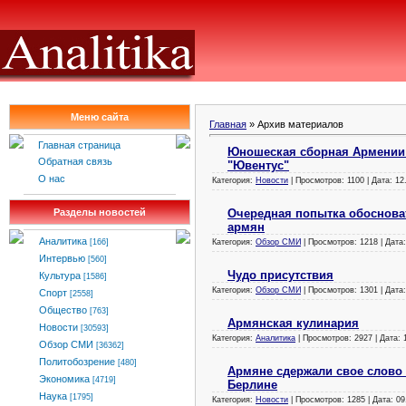
Меню сайта
Главная
»
Архив материалов
Главная страница
Юношеская сборная Армении 
Обратная связь
"Ювентус"
О нас
Категория:
Новости
| Просмотров: 1100 | Дата:
12
Очередная попытка обоснова
Разделы новостей
армян
Аналитика
Категория:
Обзор СМИ
| Просмотров: 1218 | Дата
[166]
Интервью
[560]
Чудо присутствия
Культура
[1586]
Категория:
Обзор СМИ
| Просмотров: 1301 | Дата
Спорт
[2558]
Общество
[763]
Армянская кулинария
Новости
[30593]
Категория:
Аналитика
| Просмотров: 2927 | Дата:
Обзор СМИ
[36362]
Политобозрение
[480]
Армяне сдержали свое слово
Экономика
[4719]
Берлине
Наука
[1795]
Категория:
Новости
| Просмотров: 1285 | Дата:
09