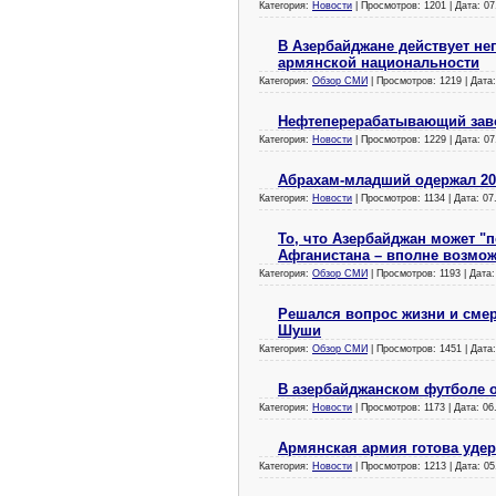
Категория:
Новости
| Просмотров: 1201 | Дата:
07
В Азербайджане действует нег
армянской национальности
Категория:
Обзор СМИ
| Просмотров: 1219 | Дата
Нефтеперерабатывающий заво
Категория:
Новости
| Просмотров: 1229 | Дата:
07
Абрахам-младший одержал 20
Категория:
Новости
| Просмотров: 1134 | Дата:
07
То, что Азербайджан может "
Афганистана – вполне возмож
Категория:
Обзор СМИ
| Просмотров: 1193 | Дата
Решался вопрос жизни и смер
Шуши
Категория:
Обзор СМИ
| Просмотров: 1451 | Дата
В азербайджанском футболе 
Категория:
Новости
| Просмотров: 1173 | Дата:
06
Армянская армия готова удер
Категория:
Новости
| Просмотров: 1213 | Дата:
05