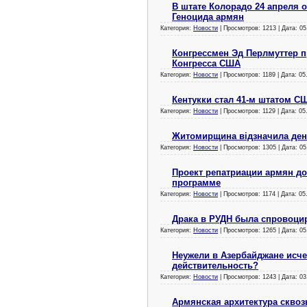
В штате Колорадо 24 апреля
Геноцида армян
Категория:
Новости
| Просмотров: 1213 | Дата:
05
Конгрессмен Эд Перлмуттер 
Конгресса США
Категория:
Новости
| Просмотров: 1189 | Дата:
05
Кентукки стал 41-м штатом С
Категория:
Новости
| Просмотров: 1129 | Дата:
05
Житомирщина відзначила день
Категория:
Новости
| Просмотров: 1305 | Дата:
05
Проект репатриации армян д
программе
Категория:
Новости
| Просмотров: 1174 | Дата:
05
Драка в РУДН была спровоци
Категория:
Новости
| Просмотров: 1265 | Дата:
05
Неужели в Азербайджане исч
действительность?
Категория:
Новости
| Просмотров: 1243 | Дата:
03
Армянская архитектура сквоз