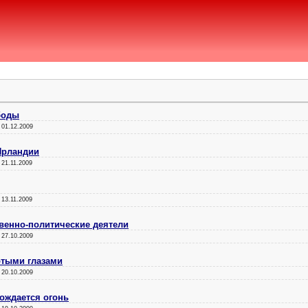
боды
:
01.12.2009
Ирландии
:
21.11.2009
:
13.11.2009
венно-политические деятели
:
27.10.2009
отыми глазами
:
20.10.2009
рождается огонь