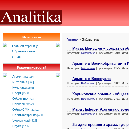
Меню сайта
Главная
»
Библиотека
Главная страница
Мисак Манушян – солдат сво
Обратная связь
Категория:
Библиотека
| Просмотров: 1310 | Дата
О нас
Армяне в Великобритании и 
Разделы новостей
Категория:
Библиотека
| Просмотров: 6125 | Дата
Аналитика
[166]
Армяне в Венесуэле
Интервью
[560]
Категория:
Библиотека
| Просмотров: 1832 | Дата
Культура
[1586]
Спорт
Харьковские армяне - общест
[2558]
Общество
Категория:
Библиотека
| Просмотров: 2722 | Дата
[763]
Новости
[30593]
Мари Лафоре: Армянка с зол
Обзор СМИ
[36362]
Категория:
Библиотека
| Просмотров: 4080 | Дата
Политобозрение
[480]
Экономика
[4719]
Загадки древнего храма, где 
Наука
[1795]