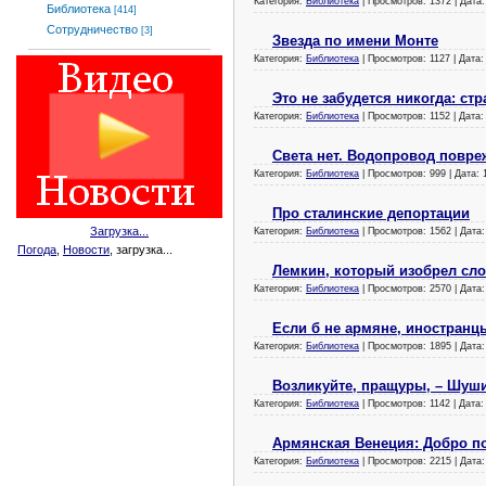
Категория:
Библиотека
| Просмотров: 1372 | Дата
Библиотека
[414]
Сотрудничество
[3]
Звезда по имени Монте
Категория:
Библиотека
| Просмотров: 1127 | Дата
Это не забудется никогда: ст
Категория:
Библиотека
| Просмотров: 1152 | Дата
Света нет. Водопровод повреж
Категория:
Библиотека
| Просмотров: 999 | Дата:
Про сталинские депортации
Загрузка...
Категория:
Библиотека
| Просмотров: 1562 | Дата
Погода
,
Новости
, загрузка...
Лемкин, который изобрел сл
Категория:
Библиотека
| Просмотров: 2570 | Дата
Если б не армяне, иностран
Категория:
Библиотека
| Просмотров: 1895 | Дата
Возликуйте, пращуры, – Шуш
Категория:
Библиотека
| Просмотров: 1142 | Дата
Армянская Венеция: Добро по
Категория:
Библиотека
| Просмотров: 2215 | Дата