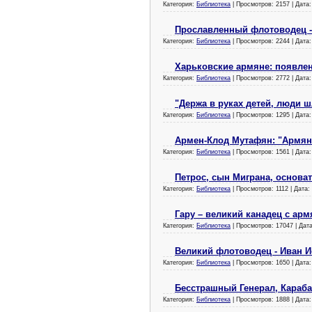
Категория:
Библиотека
| Просмотров: 2157 | Дата
Прославленный флотоводец -
Категория:
Библиотека
| Просмотров: 2244 | Дата
Харьковские армяне: появле
Категория:
Библиотека
| Просмотров: 2772 | Дата
"Держа в руках детей, люди 
Категория:
Библиотека
| Просмотров: 1295 | Дата
Армен-Клод Мутафян: "Армянин
Категория:
Библиотека
| Просмотров: 1561 | Дата
Петрос, сын Миграна, основа
Категория:
Библиотека
| Просмотров: 1112 | Дата:
Гару – великий канадец с ар
Категория:
Библиотека
| Просмотров: 17047 | Дат
Великий флотоводец - Иван И
Категория:
Библиотека
| Просмотров: 1650 | Дата
Бесстрашный Генерал, Караба
Категория:
Библиотека
| Просмотров: 1888 | Дата