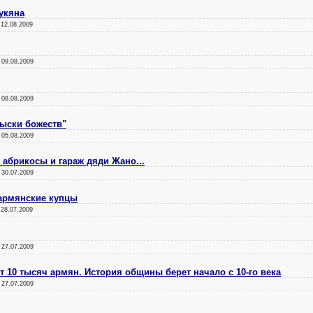
укяна
:
12.08.2009
:
09.08.2009
:
08.08.2009
рыски божеств"
:
05.08.2009
 абрикосы и гараж дяди Жано...
:
30.07.2009
 армянские купцы
:
28.07.2009
:
27.07.2009
 10 тысяч армян. История общины берет начало с 10-го века
:
27.07.2009