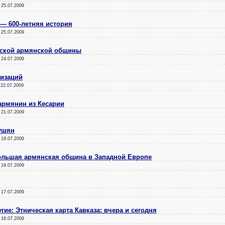
:
25.07.2009
— 600-летняя история
:
25.07.2009
вской армянской общины
:
24.07.2009
лизаций
:
22.07.2009
 армянин из Кесарии
:
21.07.2009
ушян
:
19.07.2009
ольшая армянская община в Западной Европе
:
19.07.2009
:
17.07.2009
гие: Этническая карта Кавказа: вчера и сегодня
:
16.07.2009