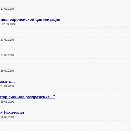
:
27.09.2009
аницы европейской цивилизации
а:
27.09.2009
:
27.09.2009
:
27.09.2009
:
26.09.2009
пожить…
:
26.09.2009
тар сильное раздражение..."
:
26.09.2009
ий Нахичеван
:
26.09.2009