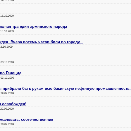
:
19.10.2009
:
18.10.2009
рашная трагедия армянского народа
:
16.10.2009
ден. Вчера восемь часов били по городу...
15.10.2009
:
03.10.2009
ово Геноцид
:
03.10.2009
цы прибрали бы к рукам всю бакинскую нефтяную промышленность..
:
29.09.2009
и освобожден!
:
29.09.2009
жаловать, соотечественник
:
28.09.2009